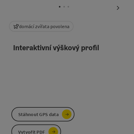
nächste
domácí zvířata povolena
Interaktivní výškový profil
Stáhnout GPS data
Vytvořit PDF