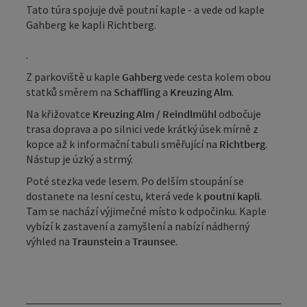
Tato túra spojuje dvě poutní kaple - a vede od kaple
Gahberg ke kapli Richtberg.
.
Z parkoviště u kaple
Gahberg
vede cesta kolem obou
statků směrem na
Schaffling
a
Kreuzing Alm
.
Na křižovatce
Kreuzing Alm / Reindlmühl
odbočuje
trasa doprava a po silnici vede krátký úsek mírně z
kopce až k informační tabuli směřující na
Richtberg
.
Nástup je úzký a strmý.
Poté stezka vede lesem. Po delším stoupání se
dostanete na lesní cestu, která vede k
poutní kapli
.
Tam se nachází výjimečné místo k odpočinku. Kaple
vybízí k zastavení a zamyšlení a nabízí nádherný
výhled na
Traunstein
a
Traunsee
.