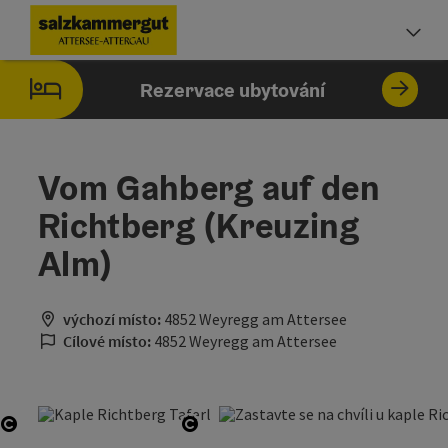
Accesskey
Accesskey
Accesskey
Accesskey
Accesskey
Accesskey
Obsah
Navigace
Začátek stránky
Impressum
Pokyny k používání webové stránky
Úvodní strana
[0]
[1]
[5]
[7]
[2]
[6]
Vo
Rezervace ubytování
Vom Gahberg auf den
Richtberg (Kreuzing
Alm)
výchozí místo:
4852 Weyregg am Attersee
Cílové místo:
4852 Weyregg am Attersee
otevřít copyright
otevřít copyright