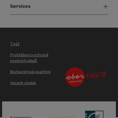
Services
Serv
Tiráž
Prohlášení o ochraně
osobních údajů
Bezbariérová opatření
Upravit cookie