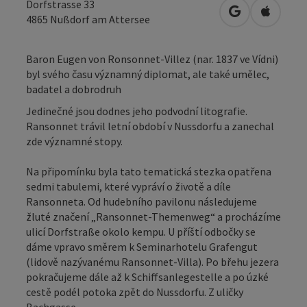
Dorfstrasse 33
Otevřít v Map
Otevřít
4865
Nußdorf am Attersee
Baron Eugen von Ronsonnet-Villez (nar. 1837 ve Vídni)
byl svého času významný diplomat, ale také umělec,
badatel a dobrodruh
Jedinečné jsou dodnes jeho podvodní litografie.
Ransonnet trávil letní období v Nussdorfu a zanechal
zde významné stopy.
Na připomínku byla tato tematická stezka opatřena
sedmi tabulemi, které vypráví o životě a díle
Ransonneta. Od hudebního pavilonu následujeme
žluté značení „Ransonnet-Themenweg“ a procházíme
ulicí Dorfstraße okolo kempu. U příští odbočky se
dáme vpravo směrem k Seminarhotelu Grafengut
(lidově nazývanému Ransonnet-Villa). Po břehu jezera
pokračujeme dále až k Schiffsanlegestelle a po úzké
cestě podél potoka zpět do Nussdorfu. Z uličky
Bachgasse ...