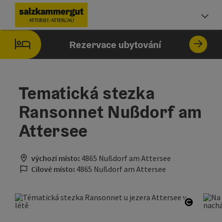
Accesskey
Accesskey
Accesskey
Accesskey
Accesskey
Accesskey
Obsah
Navigace
Začátek stránky
Impressum
Pokyny k používání webové stránky
Úvodní strana
[0]
[1]
[5]
[7]
[2]
[6]
Vo
Rezervace ubytování
Tematická stezka
Ransonnet Nußdorf am
Attersee
výchozí místo:
4865 Nußdorf am Attersee
Cílové místo:
4865 Nußdorf am Attersee
otevřít 