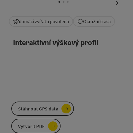
nächste
domácí zvířata povolena
Okružní trasa
Interaktivní výškový profil
Stáhnout GPS data
Vytvořit PDF