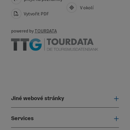
V okolí
Vytvořit PDF
powered by
TOURDATA
Jiné webové stránky
Jiné
Services
Serv