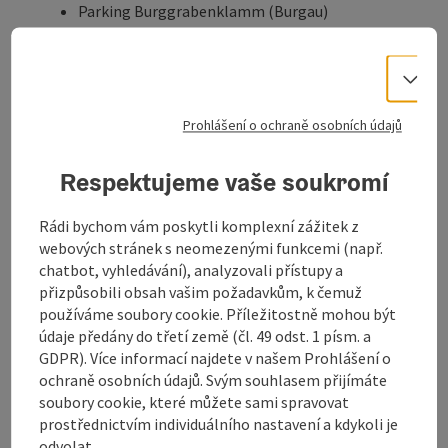
Parking Burggrabenklamm (Burgau)
Landungssteg Weißenbach
Weißenbachtal autobusová zastávka Hallholz-
Aufzug
Vo
Parkplatz Kienklause (Kienklause/Steinbach)
Parkplatz Taferlklaussee
Prohlášení o ochraně osobních údajů
(Taferlklaussee/Altmünster)
Badeplatz Kohlbauernaufsatz
Respektujeme vaše soukromí
(Buchenort/Unterach)
Badeplatz Dexelbach (Dexelbach/Nußdorf)
Rádi bychom vám poskytli komplexní zážitek z
Landesbad Weyregg
webových stránek s neomezenými funkcemi (např.
Přehlednou mapu najdete na
AtterCultureTravel /
chatbot, vyhledávání), analyzovali přístupy a
Location
.
přizpůsobili obsah vašim požadavkům, k čemuž
používáme soubory cookie. Příležitostně mohou být
Více o webové aplikaci ...
údaje předány do třetí země (čl. 49 odst. 1 písm. a
GDPR). Více informací najdete v našem Prohlášení o
Zobrazit celý popis
ochraně osobních údajů. Svým souhlasem přijímáte
soubory cookie, které můžete sami spravovat
prostřednictvím individuálního nastavení a kdykoli je
odvolat.