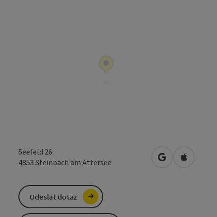
Seefeld 26
Otevřít v Mapá
Otevřít 
4853
Steinbach am Attersee
Odeslat dotaz