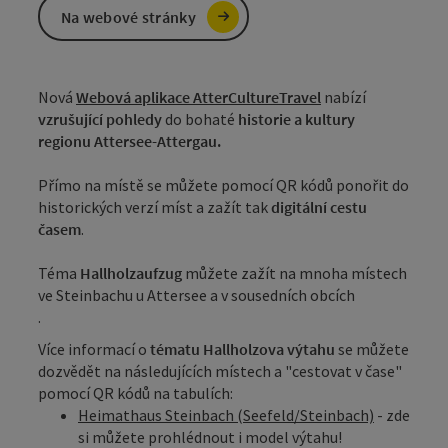
Na webové stránky
Nová
Webová aplikace AtterCultureTravel
nabízí
vzrušující pohledy
do bohaté
historie a kultury
regionu Attersee-Attergau.
Přímo na místě se můžete pomocí QR kódů ponořit do
historických verzí míst a zažít tak
digitální cestu
časem
.
Téma
Hallholzaufzug
můžete zažít na mnoha místech
ve Steinbachu u Attersee a v sousedních obcích
.
Více informací o
tématu Hallholzova výtahu
se můžete
dozvědět na následujících místech a "cestovat v čase"
pomocí QR kódů na tabulích:
Heimathaus Steinbach (Seefeld/Steinbach)
- zde
si můžete prohlédnout i model výtahu!