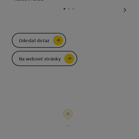
otevřít copyright
otevří
nächst
Odeslat dotaz
Na webové stránky