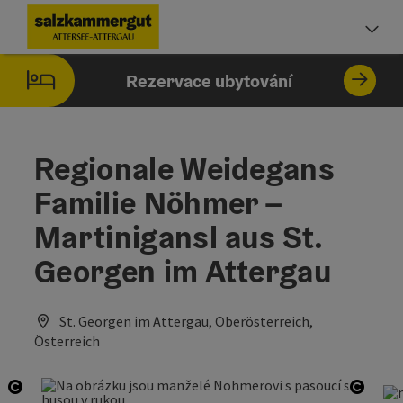
Accesskey
Accesskey
Accesskey
Accesskey
Accesskey
Accesskey
Obsah
Navigace
Začátek stránky
Impressum
Pokyny k používání webové stránky
Úvodní strana
[0]
[1]
[5]
[7]
[2]
[6]
Vo
Rezervace ubytování
Regionale Weidegans
Familie Nöhmer –
Martinigansl aus St.
Georgen im Attergau
St. Georgen im Attergau, Oberösterreich,
Österreich