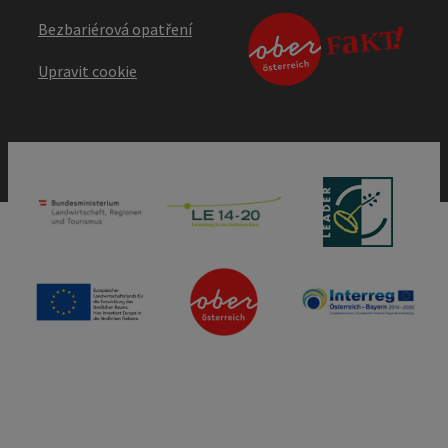
Bezbariérová opatření
Upravit cookie