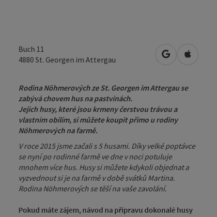
Buch 11
Otevřít v Map
Otevřít
4880
St. Georgen im Attergau
Rodina Nöhmerových ze St. Georgen im Attergau se
zabývá chovem hus na pastvinách.
Jejich husy, které jsou krmeny čerstvou trávou a
vlastním obilím, si můžete koupit přímo u rodiny
Nöhmerových na farmě.
V roce 2015 jsme začali s 5 husami. Díky velké poptávce
se nyní po rodinné farmě ve dne v noci potuluje
mnohem více hus. Husy si můžete kdykoli objednat a
vyzvednout si je na farmě v době svátků Martina.
Rodina Nöhmerových se těší na vaše zavolání.
Pokud máte zájem, návod na přípravu dokonalé husy