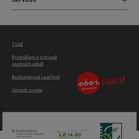
Serv
Tiráž
Prohlášení o ochraně
osobních údajů
Bezbariérová opatření
Upravit cookie