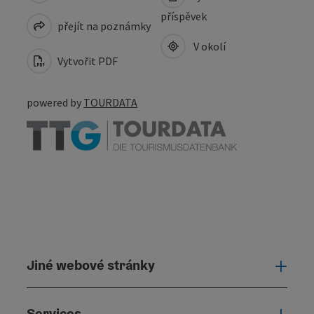
příspěvek
přejít na poznámky
V okolí
Vytvořit PDF
powered by
TOURDATA
Jiné webové stránky
Jiné
Services