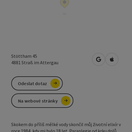
Stöttham 45
Otevřít v Mapá
Otevřít 
4881
Straß im Attergau
Odeslat dotaz
Na webové stránky
Skokem do příliš mělké vody skončil můj životní elixír v
roce 1984, kdy mi bylo 18 let. Paraplegie od krku dolů.