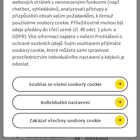
Kontakt
webových stránek s neomezenými funkcemi (např.
chatbot, vyhledávání), analyzovali přístupy a
přizpůsobili obsah vašim požadavkům, k čemuž
Otevírací doba
používáme soubory cookie. Příležitostně mohou být
údaje předány do třetí země (čl. 49 odst. 1 písm. a
GDPR). Více informací najdete v našem Prohlášení o
Příjezd
ochraně osobních údajů. Svým souhlasem přijímáte
soubory cookie, které můžete sami spravovat
prostřednictvím individuálního nastavení a kdykoli je
Ceny
odvolat.
Způsobilost
Souhlas se všemi soubory cookie
Bezbariérovost
Individuální nastavení
Zakázat všechny soubory cookie
Označit příspěvek
Vytisknout