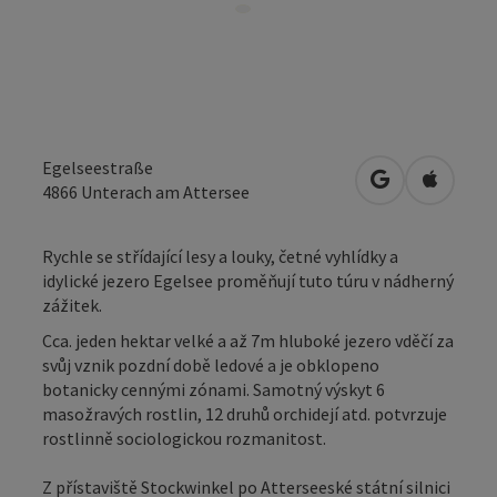
Egelseestraße
Otevřít v Map
Otevřít
4866
Unterach am Attersee
Rychle se střídající lesy a louky, četné vyhlídky a
idylické jezero Egelsee proměňují tuto túru v nádherný
zážitek.
Cca. jeden hektar velké a až 7m hluboké jezero vděčí za
svůj vznik pozdní době ledové a je obklopeno
botanicky cennými zónami. Samotný výskyt 6
masožravých rostlin, 12 druhů orchidejí atd. potvrzuje
rostlinně sociologickou rozmanitost.
Z přístaviště Stockwinkel po Atterseeské státní silnici