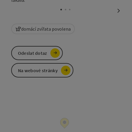
otevřít
otevří
nächst
domácí zvířata povolena
Odeslat dotaz
Na webové stránky