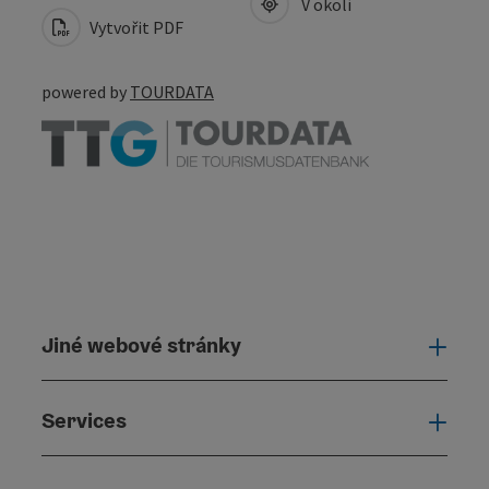
V okolí
Vytvořit PDF
powered by
TOURDATA
Jiné webové stránky
Jiné
Services
Serv