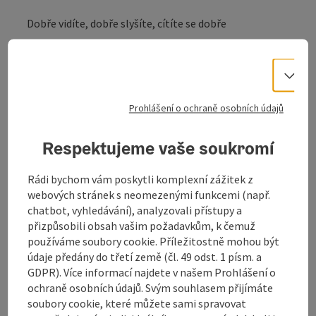
Dobře vidíte, dobře slyšíte, cítíte se dobře
Brýle - Kontaktní čočky - Sluchadla - Šperky - Hodinky
Kvalita a služby jsou TOP. Těšíme se na vaši návštěvu
Vo
Mistr optik Franz Sturm.
Prohlášení o ochraně osobních údajů
Respektujeme vaše soukromí
Kontakt
Rádi bychom vám poskytli komplexní zážitek z
webových stránek s neomezenými funkcemi (např.
Příjezd
chatbot, vyhledávání), analyzovali přístupy a
přizpůsobili obsah vašim požadavkům, k čemuž
používáme soubory cookie. Příležitostně mohou být
Způsobilost
údaje předány do třetí země (čl. 49 odst. 1 písm. a
GDPR). Více informací najdete v našem Prohlášení o
Bezbariérovost
ochraně osobních údajů. Svým souhlasem přijímáte
soubory cookie, které můžete sami spravovat