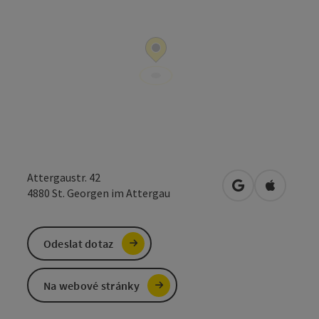
Attergaustr. 42
Otevřít v Mapá
Otevřít 
4880
St. Georgen im Attergau
Odeslat dotaz
Na webové stránky