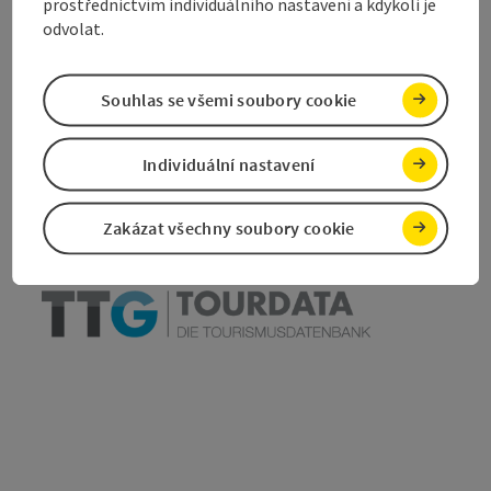
prostřednictvím individuálního nastavení a kdykoli je
odvolat.
Označit příspěvek
Vytisknout
Souhlas se všemi soubory cookie
příspěvek
přejít na poznámky
Individuální nastavení
V okolí
Vytvořit PDF
Zakázat všechny soubory cookie
powered by
TOURDATA