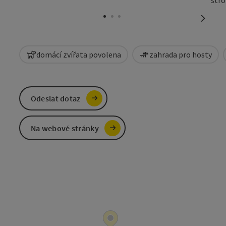
otevřít
nächst
domácí zvířata povolena
zahrada pro hosty
Odeslat dotaz
Na webové stránky