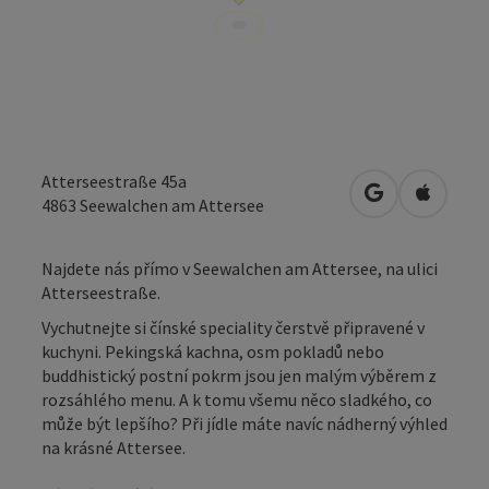
Atterseestraße 45a
Otevřít v Map
Otevřít
4863
Seewalchen am Attersee
Najdete nás přímo v Seewalchen am Attersee, na ulici
Atterseestraße.
Vychutnejte si čínské speciality čerstvě připravené v
kuchyni. Pekingská kachna, osm pokladů nebo
buddhistický postní pokrm jsou jen malým výběrem z
rozsáhlého menu. A k tomu všemu něco sladkého, co
může být lepšího? Při jídle máte navíc nádherný výhled
na krásné Attersee.