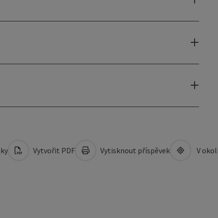
mky
Vytvořit PDF
Vytisknout příspěvek
V okol