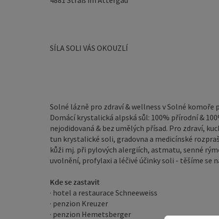
4881
Straß im Attergau
SÍLA SOLI VÁS OKOUZLÍ
Solné lázně pro zdraví & wellness v Solné komoře p
Domácí krystalická alpská sůl: 100% přírodní & 10
nejodidovaná & bez umělých přísad. Pro zdraví, kuch
tun krystalické soli, gradovna a medicínské rozprašo
kůži mj. při pylových alergiích, astmatu, senné rý
uvolnění, profylaxi a léčivé účinky soli - těšíme se n
Kde se zastavit
· hotel a restaurace Schneeweiss
· penzion Kreuzer
· penzion Hemetsberger