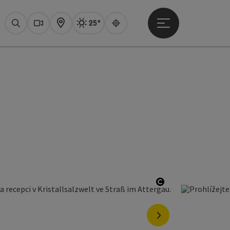
25°
Otevřít hlavní men
Aktuální počasí
Attersee,
Hledat
Webové
Mapa
Guide
t
ght
otevřít copyrigh
nächstes Element