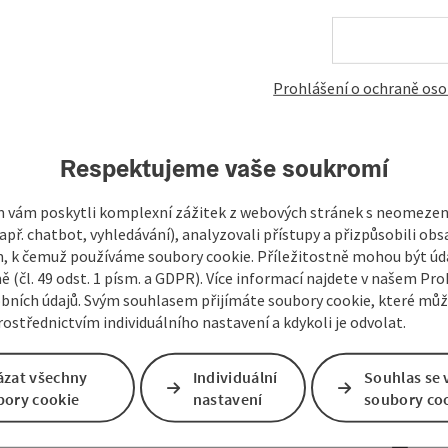
Prohlášení o ochraně oso
Respektujeme vaše soukromí
 vám poskytli komplexní zážitek z webových stránek s neomeze
př. chatbot, vyhledávání), analyzovali přístupy a přizpůsobili ob
 k čemuž používáme soubory cookie. Příležitostně mohou být úd
ě (čl. 49 odst. 1 písm. a GDPR). Více informací najdete v našem Pro
bních údajů. Svým souhlasem přijímáte soubory cookie, které mů
ostřednictvím individuálního nastavení a kdykoli je odvolat.
ázat všechny
Individuální
Souhlas se 
bory cookie
nastavení
soubory co