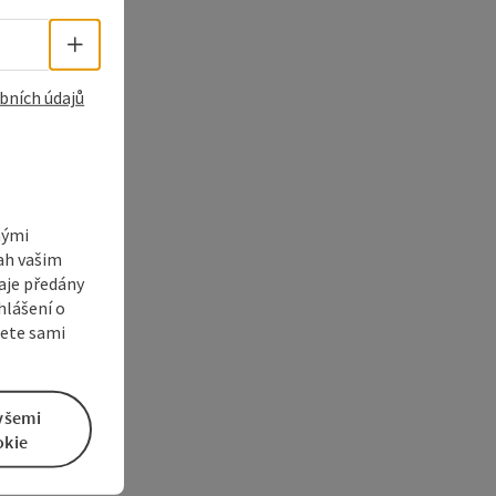
Volba jazyka - Otevřít menu
bních údajů
nými
sah vašim
aje předány
hlášení o
žete sami
všemi
okie