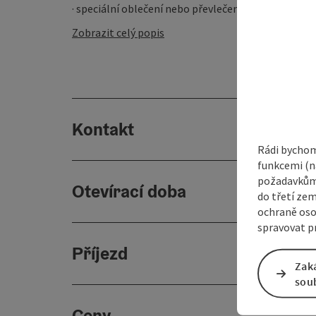
· speciální oblečení nebo převlečení ...
Zobrazit celý popis
Kontakt
Rádi bychom
funkcemi (na
požadavkům,
Otevírací doba
do třetí zem
ochraně oso
spravovat pr
Příjezd
Zak
sou
Ceny