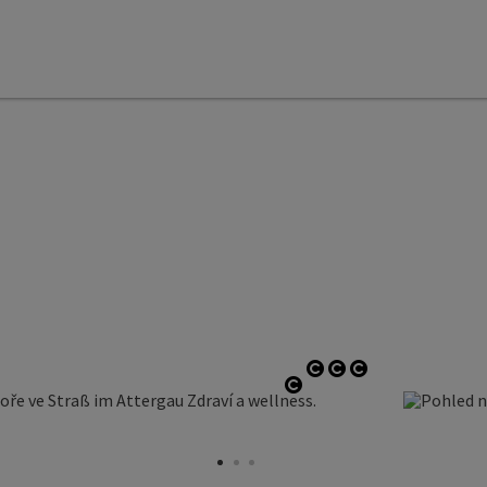
otevřít copyright
otevřít copyrigh
otevřít copyri
otevřít copyright