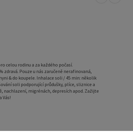
Otevřít v Map
Otevřít 
ro celou rodinu a za každého počasí.
0% zdravá. Pouze u nás zaručeně nerafinovaná,
yni & do koupele. Inhalace soli / 45 min: několik
vání soli podporující průdušky, plíce, sliznice a
mě, nachlazení, migrénách, depresích apod. Zažijte
a Vás!