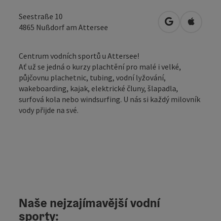
Seestraße 10
Otevřít v Map
Otevřít
4865
Nußdorf am Attersee
Centrum vodních sportů u Attersee!
Ať už se jedná o kurzy plachtění pro malé i velké,
půjčovnu plachetnic, tubing, vodní lyžování,
wakeboarding, kajak, elektrické čluny, šlapadla,
surfová kola nebo windsurfing. U nás si každý milovník
vody přijde na své.
Naše nejzajímavější vodní
sporty: