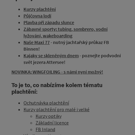
Kurzy plachtění
Půjčovna lodí
Plavba při západu slunce
Zábavné sporty: tubing, sombrero, vodní
lyžování, wakeboarding
Naše Maxi 77
- nutný jachtařský průkaz FB
Binnen!
Kajaky se skleněným dnem
- poznejte podvodní
svět jezera Attersee!
NOVINKA: WINGFOILING - s námi nyní možný!
To je to, co nabízíme kolem tématu
plachtění:
Ochutnávka plachtění
Kurzy plachtění pro malé i velké
Kurzy optiky
Základní licence
FB Inland