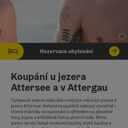
ot
Rezervace ubytování
Koupání u jezera
Attersee a v Attergau
Tyrkysově zelená voda láká v teplých měsících plavce k
jezeru Attersee. Veřejná koupaliště nabízejí slunečné i
stinné trávníky na opalování s výhledem na působivé
hory, kopce a křišťálově čistou jezerní vodu. Mimo
jezero na vás čekají venkovní bazény, kryté bazény a