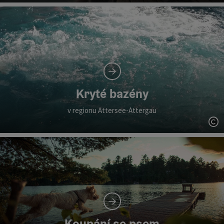
ot
Kryté bazény
v regionu Attersee-Attergau
ot
Koupání se psem