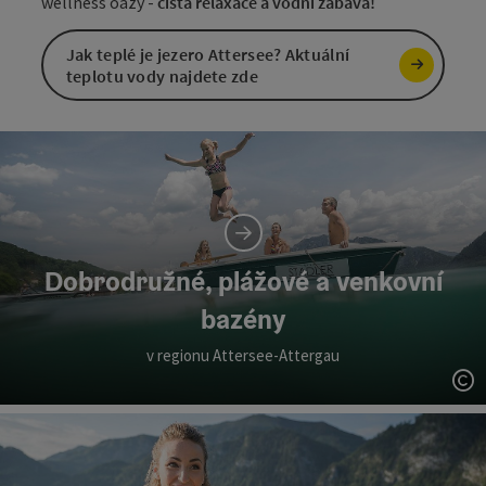
wellness oázy -
čistá relaxace a vodní zábava!
Jak teplé je jezero Attersee? Aktuální
teplotu vody najdete zde
Dobrodružné, plážové a venkovní
bazény
v regionu Attersee-Attergau
ot