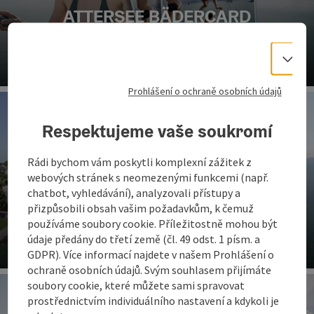
ATTERSEE BÄDERCARD
Sezónní jízdenka - Bodová karta - Jednorázová jízdenka
koupit online
Vo
ot
Prohlášení o ochraně osobních údajů
Respektujeme vaše soukromí
Rádi bychom vám poskytli komplexní zážitek z
webových stránek s neomezenými funkcemi (např.
chatbot, vyhledávání), analyzovali přístupy a
přizpůsobili obsah vašim požadavkům, k čemuž
Attersee Bädercard
používáme soubory cookie. Příležitostně mohou být
Jedna jízdenka - sedm lázní Attersee
údaje předány do třetí země (čl. 49 odst. 1 písm. a
GDPR). Více informací najdete v našem Prohlášení o
ot
ochraně osobních údajů. Svým souhlasem přijímáte
soubory cookie, které můžete sami spravovat
prostřednictvím individuálního nastavení a kdykoli je