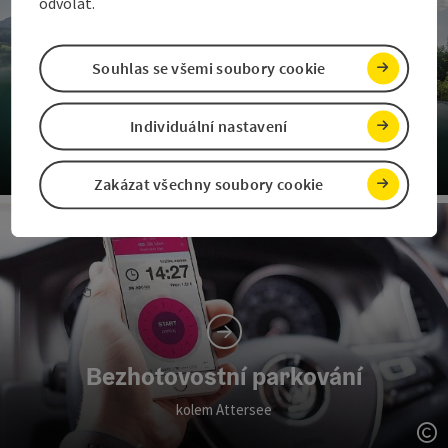
odvolat.
Souhlas se všemi soubory cookie
Individuální nastavení
Nabídky vodních sportů
Zakázat všechny soubory cookie
ot
Bezhotovostní parkování
kolem Attersee