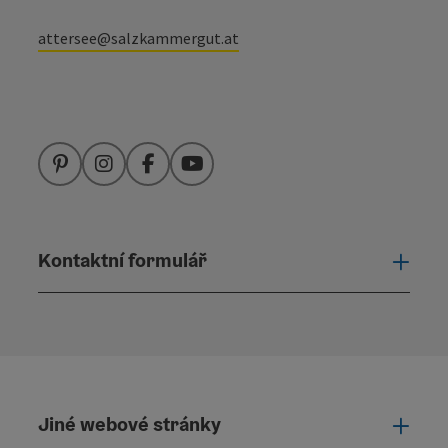
attersee@salzkammergut.at
Pinterest
Instagram
Facebook
YouTube
Kontaktní formulář
Otevř
Jiné webové stránky
Jiné