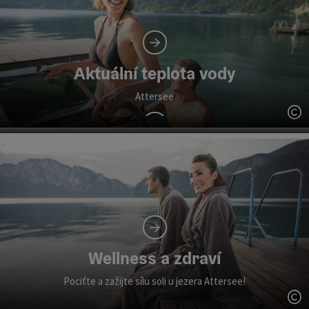
Aktuální teplota vody
Attersee
ot
Veřejná koupaliště
Přehled.
Wellness a zdraví
Pociťte a zažijte sílu soli u jezera Attersee!