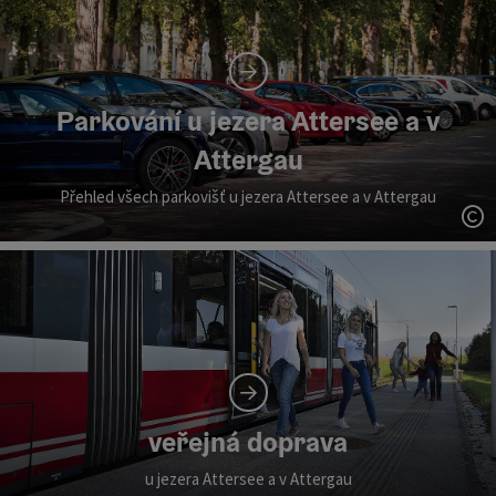
Parkování u jezera Attersee a v
Attergau
Přehled všech parkovišť u jezera Attersee a v Attergau
ot
veřejná doprava
u jezera Attersee a v Attergau