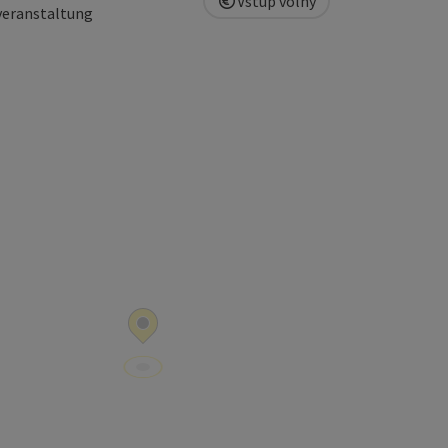
Vstup volný
veranstaltung
copyright