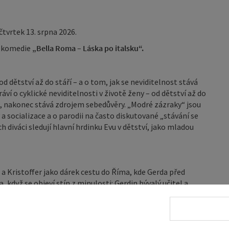
čtvrtek 13. srpna 2026.
 komedie
„Bella Roma – Láska po italsku
“.
od dětství až do stáří – a o tom, jak se neviditelnost stává
í o cyklické neviditelnosti v životě ženy – od dětství až do
idět, nakonec stává zdrojem sebedůvěry. „Modré zázraky“ jsou
ocializace a o parodii na často diskutované „stávání se
 diváci sledují hlavní hrdinku Evu v dětství, jako mladou
a a Kristoffer jako dárek cestu do Říma, kde Gerda před
 když se objeví stín z minulosti: Gerdin bývalý učitel a
antním vystupováním si Gerda vzpomíná na svůj mládí sen
toffer brzy tuší, že mezi Gerdou a Johannesem existuje víc
osti ho dostávají do naprosto absurdních situací. Věčné
zhodne se na této cestě budoucnost jejich společného