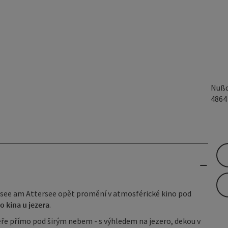
Nußd
486
rsee am Attersee opět promění v atmosférické kino pod
o kina u jezera
.
ře přímo pod širým nebem - s výhledem na jezero, dekou v