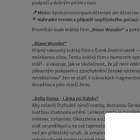
podpaží a dobrým pitím v ruce.
📍 Místo:
Sprinzensteinpark Attersee am Attersee
☔
Náhradní termín v případě nepříznivého počasí:
Promítán bude krátký film
„Blaue Wunder“
a poté
„Blaue Wunder“
Vtipný rakouský krátký film o Evině životní cestě – 
nečekanou silou. Tento krátký film s humorem vypráv
stáří – a ukazuje, jak se skutečnost, že již není v
zábavným pokusem o zpochybnění ženské výchovy a s
neviditelnou“ žen ve stáří. V scénických fragmentech
dospělou a jako starší ženu.
„Bella Roma – Láska po italsky“
Aby oslavili čtyřicáté výročí svatby, dostanou Gerd
svatbou studovala umění. Lehkost cesty je narušena,
milenec Johannes. Okouzlena a oživena jeho šarm
stát se umělkyní a na svá tajemství z té doby. Kris
než jen přátelský vztah. Je zmatený a jeho pochybn
město v Gerdě probouzí nově objevenou živost. Ro