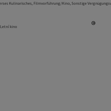
erses Kulinarisches, Filmvorführung/Kino, Sonstige Vergnügungs
otevřít 