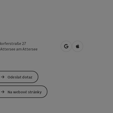
orferstraße 27
Otevřít v Mapách Google
Otevřít v Mapách A
4
Attersee am Attersee
Odeslat dotaz
Na webové stránky