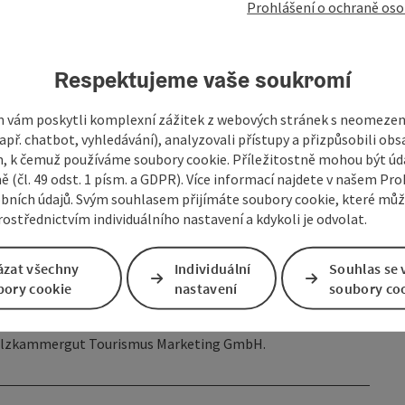
Prohlášení o ochraně oso
Respektujeme vaše soukromí
hodlí a nechte se okouzlit výjimečným filmovým večerem
 vám poskytli komplexní zážitek z webových stránek s neomeze
ové bufety s regionálními specialitami a osvěžujícími nápoji.
př. chatbot, vyhledávání), analyzovali přístupy a přizpůsobili ob
 k čemuž používáme soubory cookie. Příležitostně mohou být úd
au
ě (čl. 49 odst. 1 písm. a GDPR). Více informací najdete v našem Pro
bních údajů. Svým souhlasem přijímáte soubory cookie, které mů
ostřednictvím individuálního nastavení a kdykoli je odvolat.
:00)
ázat všechny
Individuální
Souhlas se 
bory cookie
nastavení
soubory co
te nezapomenutelný letní večer plný filmového umění a
í Salzkammergut Tourismus Marketing GmbH.