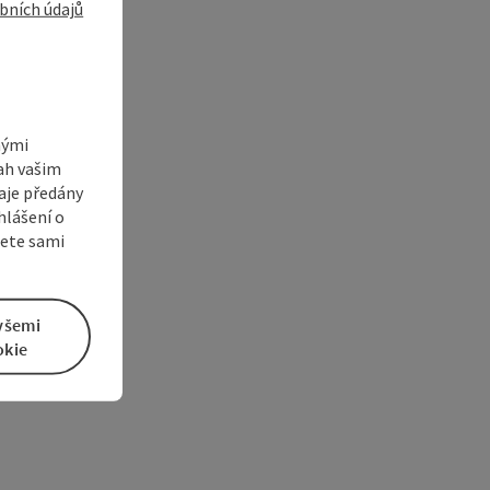
bních údajů
nými
sah vašim
aje předány
hlášení o
žete sami
všemi
okie