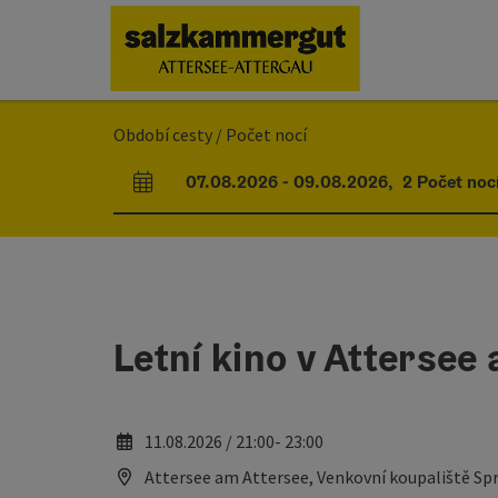
Accesskey
Accesskey
Accesskey
Accesskey
Accesskey
Accesskey
Obsah
Navigace
Začátek stránky
Impressum
Pokyny k používání webové stránky
Úvodní strana
[0]
[1]
[5]
[7]
[2]
[6]
Období cesty / Počet nocí
07.08.2026
-
09.08.2026
,
2
Počet noc
Pole příjezdu a odjezdu
Letní kino v Attersee
11.08.2026 / 21:00- 23:00
Attersee am Attersee, Venkovní koupaliště Sp