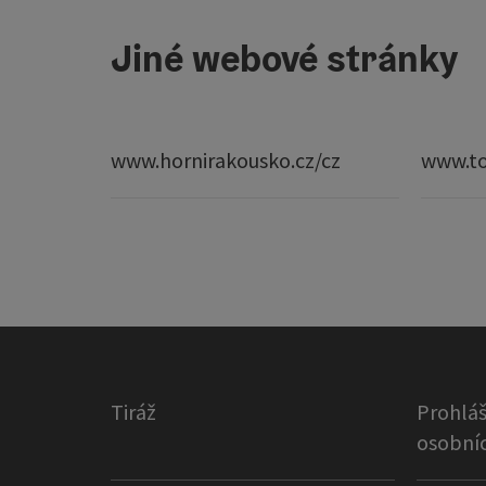
Jiné webové stránky
www.hornirakousko.cz/cz
www.to
Tiráž
Prohláš
osobníc