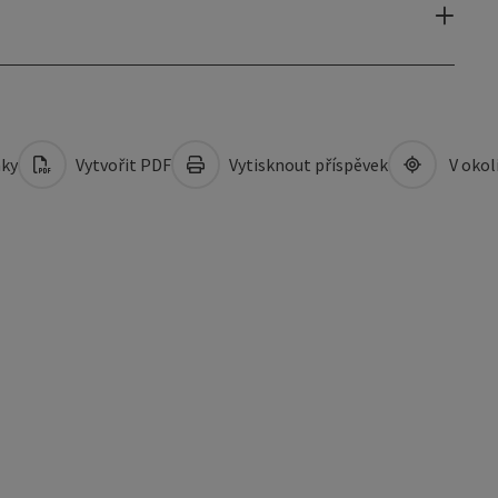
mky
Vytvořit PDF
Vytisknout příspěvek
V okol