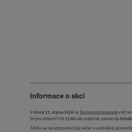
Informace o akci
V
úterý 11. srpna 2026
se
Sprinzensteinpark
v Atte
širým nebem! Od
21:00
vás srdečně zveme do
letníh
Těšte se na atmosférický večer v uvolněné atmosfé