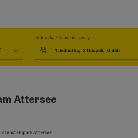
Jednotka / Účastníci cesty
í
1
Jednotka
,
2
Dospělí
,
0
děti
Počet jednotek a polí pro osoby
 am Attersee
rinzensteinpark Attersee