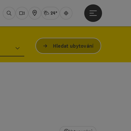
24°
Otevřít hlavní men
Aktuální počasí
Attersee,
Hledat
Webové
Mapa
Guide
Hledat ubytování