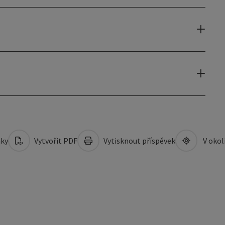
mky
Vytvořit PDF
Vytisknout příspěvek
V okol