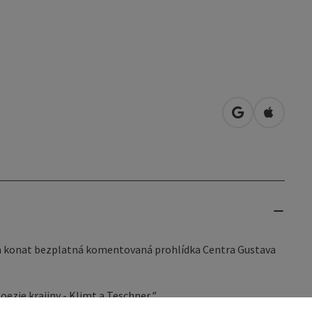
Otevřít v Map
Otevřít 
din konat bezplatná komentovaná prohlídka Centra Gustava
oezie krajiny - Klimt a Teschner
"
.