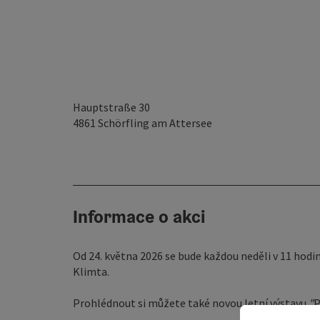
Hauptstraße 30
4861
Schörfling am Attersee
Informace o akci
Od 24. května 2026 se bude každou neděli v 11 ho
Klimta.
Prohlédnout si můžete také novou letní výstavu
"
P