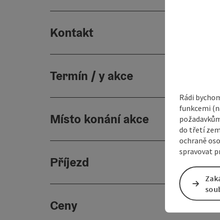
Kontakt
Termín / y akce
Rádi bychom
funkcemi (na
Místo konání akce
požadavkům,
do třetí zem
ochraně oso
spravovat pr
Příjezd
Zak
sou
Ceny