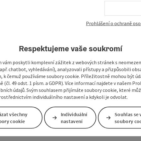
Prohlášení o ochraně oso
Respektujeme vaše soukromí
 vám poskytli komplexní zážitek z webových stránek s neomeze
př. chatbot, vyhledávání), analyzovali přístupy a přizpůsobili ob
 k čemuž používáme soubory cookie. Příležitostně mohou být úd
ě (čl. 49 odst. 1 písm. a GDPR). Více informací najdete v našem Pro
bních údajů. Svým souhlasem přijímáte soubory cookie, které mů
ostřednictvím individuálního nastavení a kdykoli je odvolat.
ázat všechny
Individuální
Souhlas se 
bory cookie
nastavení
soubory co