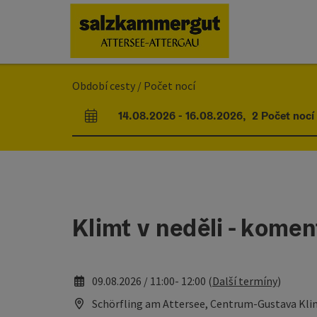
Accesskey
Accesskey
Accesskey
Accesskey
Accesskey
Accesskey
Obsah
Navigace
Začátek stránky
Impressum
Pokyny k používání webové stránky
Úvodní strana
[0]
[1]
[5]
[7]
[2]
[6]
Období cesty / Počet nocí
14.08.2026
-
16.08.2026
,
2
Počet nocí
Pole příjezdu a odjezdu
Klimt v neděli - kome
09.08.2026 / 11:00- 12:00 (
Další termíny
)
Schörfling am Attersee, Centrum-Gustava Kli