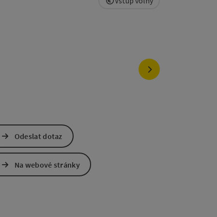
Vstup volný
nächstes Element
Odeslat dotaz
Na webové stránky