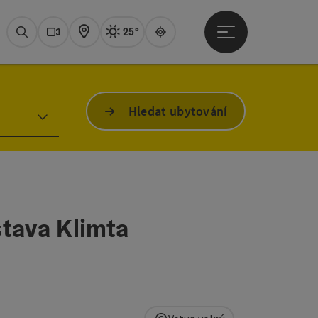
25°
Otevřít hlavní men
Aktuální počasí
Attersee,
Hledat
Webové
Mapa
Guide
Hledat ubytování
stava Klimta