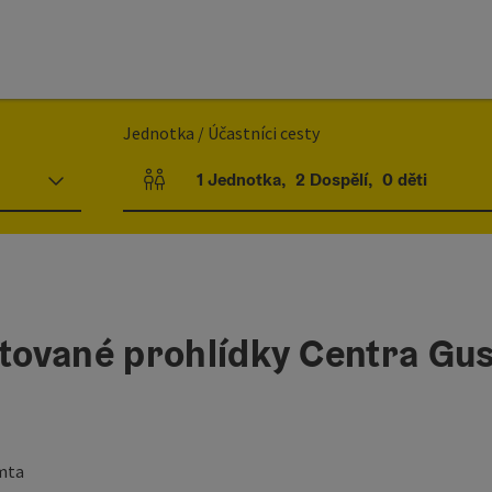
Jednotka / Účastníci cesty
1
Jednotka
,
2
Dospělí
,
0
děti
Počet jednotek a polí pro osoby
ntované prohlídky Centra Gu
mta