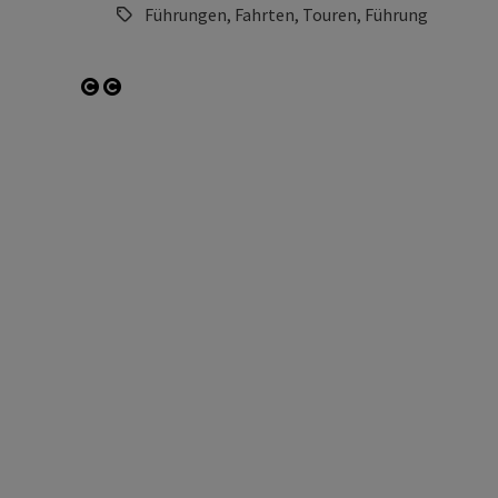
Führungen, Fahrten, Touren, Führung
otevřít copyright
otevřít copyright