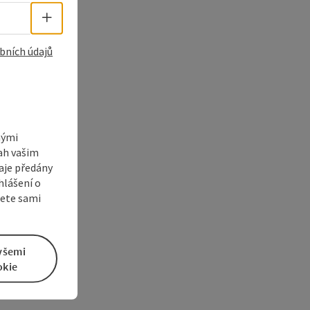
Volba jazyka - Otevřít menu
bních údajů
nými
sah vašim
aje předány
hlášení o
žete sami
všemi
okie