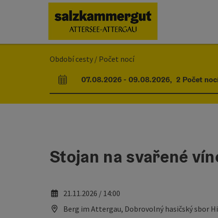
Accesskey
Accesskey
Accesskey
Accesskey
Accesskey
Accesskey
Obsah
Navigace
Začátek stránky
Impressum
Pokyny k používání webové stránky
Úvodní strana
[0]
[1]
[5]
[7]
[2]
[6]
Období cesty / Počet nocí
07.08.2026
-
09.08.2026
,
2
Počet noc
Pole příjezdu a odjezdu
Stojan na svařené vín
21.11.2026 / 14:00
Berg im Attergau, Dobrovolný hasičský sbor H