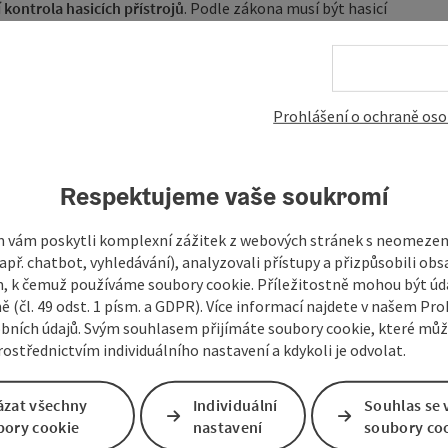
í
kontrola hasicích přístrojů
. Podle zákona musí být hasicí
nou osobou.
 hodin
. Kontrolu provede společnost
Brandschutz Attergau
.
měty požární ochrany lze také zakoupit.
Prohlášení o ochraně oso
a atmosférické adventní odpoledne! 🎄🔥
Respektujeme vaše soukromí
 vám poskytli komplexní zážitek z webových stránek s neomeze
př. chatbot, vyhledávání), analyzovali přístupy a přizpůsobili ob
 k čemuž používáme soubory cookie. Příležitostně mohou být úd
ě (čl. 49 odst. 1 písm. a GDPR). Více informací najdete v našem Pro
bních údajů. Svým souhlasem přijímáte soubory cookie, které mů
ostřednictvím individuálního nastavení a kdykoli je odvolat.
ázat všechny
Individuální
Souhlas se 
bory cookie
nastavení
soubory co