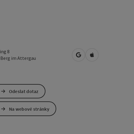
ing 8
Otevřít v Mapách Google
Otevřít v Mapách A
0
Berg im Attergau
Odeslat dotaz
Na webové stránky