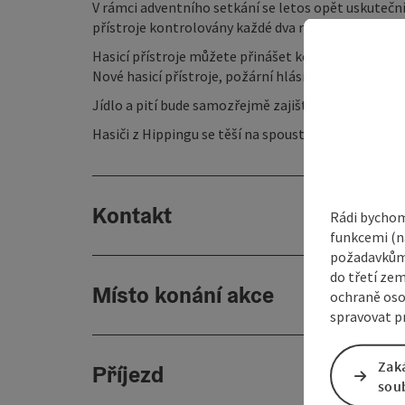
V rámci adventního setkání se letos opět uskutečn
přístroje kontrolovány každé dva roky kvalifikova
Hasicí přístroje můžete přinášet ke kontrole od
14
Nové hasicí přístroje, požární hlásiče a další před
Jídlo a pití bude samozřejmě zajištěno.
Hasiči z Hippingu se těší na spoustu návštěvníků 
Kontakt
Rádi bychom
funkcemi (na
požadavkům,
do třetí zem
Místo konání akce
ochraně oso
spravovat pr
Zak
Příjezd
sou