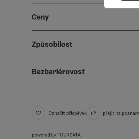
Ceny
Způsobilost
Bezbariérovost
Označit příspěvek
přejít na pozná
powered by
TOURDATA