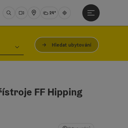
24°
Otevřít hlavní men
Aktuální počasí
Attersee,
Hledat
Webové
Mapa
Guide
Hledat ubytování
řístroje FF Hipping