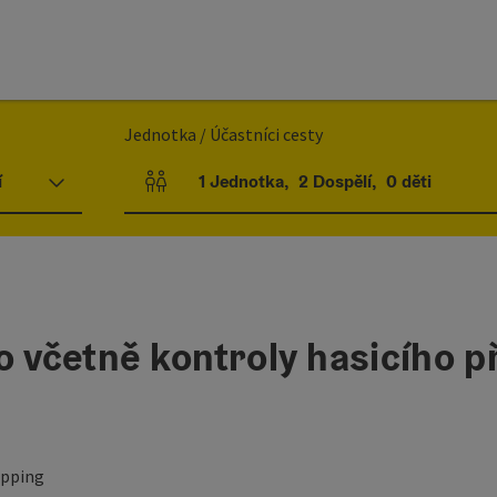
Jednotka / Účastníci cesty
í
1
Jednotka
,
2
Dospělí
,
0
děti
Počet jednotek a polí pro osoby
o včetně kontroly hasicího p
ipping