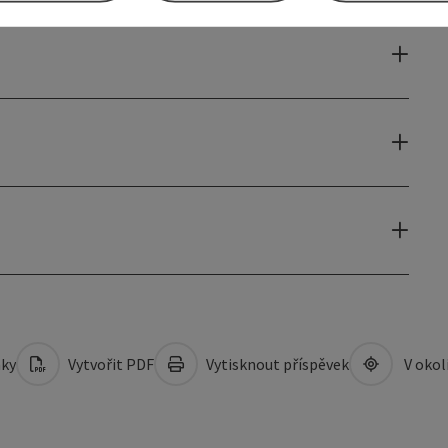
mky
Vytvořit PDF
Vytisknout příspěvek
V okol