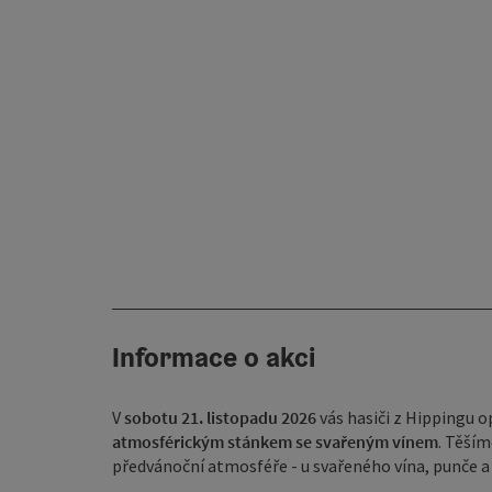
Informace o akci
V
sobotu 21. listopadu 2026
vás hasiči z Hippingu 
atmosférickým stánkem se svařeným vínem
. Těším
předvánoční atmosféře - u svařeného vína, punče a