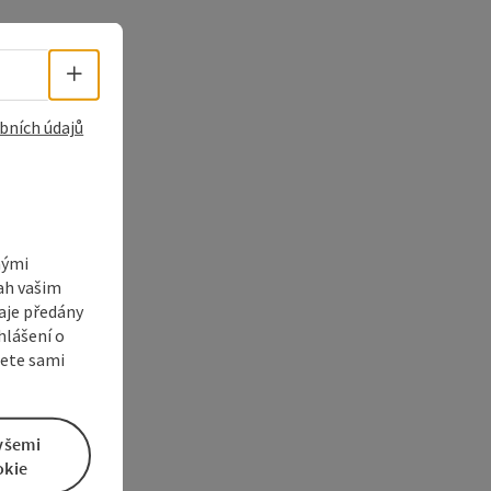
Volba jazyka - Otevřít menu
bních údajů
nými
sah vašim
aje předány
hlášení o
žete sami
všemi
okie