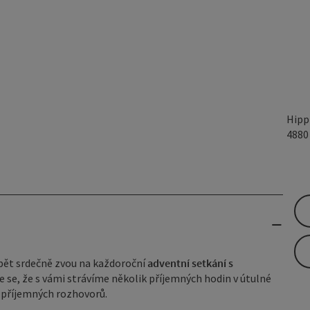
Hipp
488
opět srdečně zvou na každoroční
adventní setkání s
e se, že s vámi strávíme několik příjemných hodin v útulné
 příjemných rozhovorů.