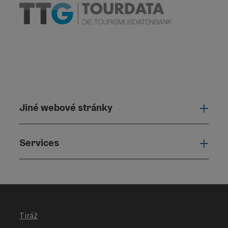
Jiné webové stránky
Jiné
Services
Serv
Tiráž