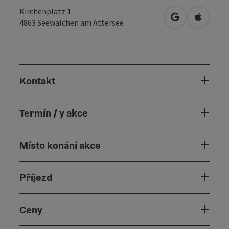
Kirchenplatz 1
Otevřít v Map
Otevřít
4863
Seewalchen am Attersee
Kontakt
Termín / y akce
Místo konání akce
Příjezd
Ceny