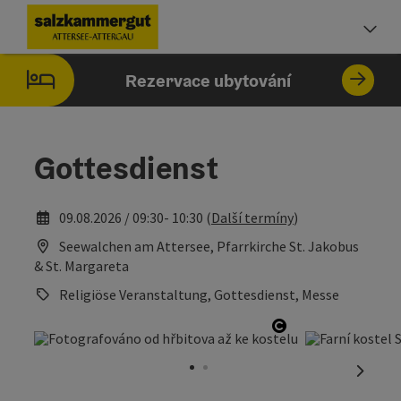
Accesskey
Accesskey
Accesskey
Accesskey
Accesskey
Accesskey
Obsah
Navigace
Začátek stránky
Impressum
Pokyny k používání webové stránky
Úvodní strana
[0]
[1]
[5]
[7]
[2]
[6]
Vo
Rezervace ubytování
Gottesdienst
09.08.2026 / 09:30- 10:30 (
Další termíny
)
Seewalchen am Attersee, Pfarrkirche St. Jakobus
& St. Margareta
Religiöse Veranstaltung, Gottesdienst, Messe
otevřít copyrigh
nächst