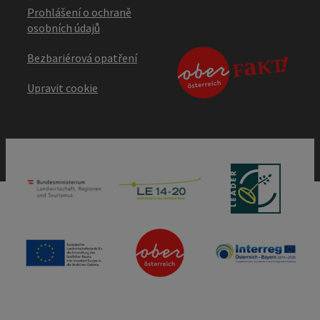
Prohlášení o ochraně
osobních údajů
Bezbariérová opatření
Upravit cookie