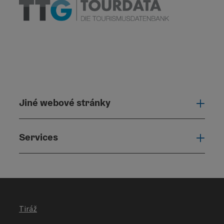
Jiné webové stránky
Jiné
Services
Serv
Tiráž