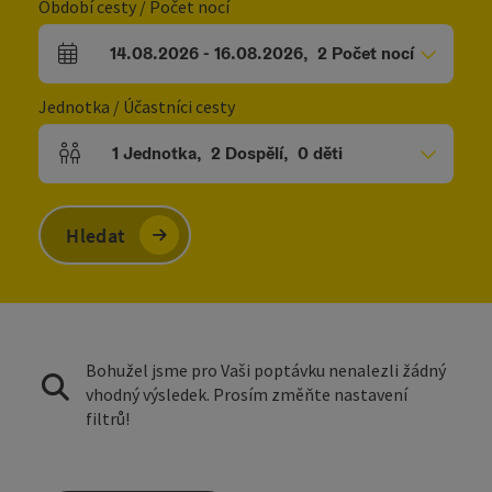
Období cesty / Počet nocí
14.08.2026
-
16.08.2026
,
2
Počet nocí
Pole příjezdu a odjezdu
Jednotka / Účastníci cesty
1
Jednotka
,
2
Dospělí
,
0
děti
Počet jednotek a polí pro osoby
Hledat
Bohužel jsme pro Vaši poptávku nenalezli žádný
vhodný výsledek. Prosím změňte nastavení
filtrů!