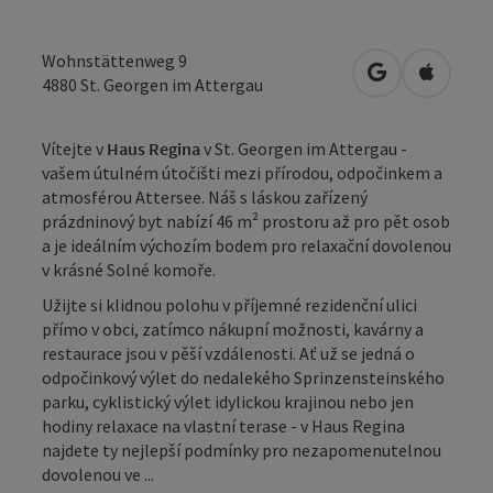
Wohnstättenweg 9
Otevřít v Map
Otevřít
4880
St. Georgen im Attergau
Vítejte v
Haus Regina
v St. Georgen im Attergau -
vašem útulném útočišti mezi přírodou, odpočinkem a
atmosférou Attersee. Náš s láskou zařízený
prázdninový byt nabízí 46 m² prostoru až pro pět osob
a je ideálním výchozím bodem pro relaxační dovolenou
v krásné Solné komoře.
Užijte si klidnou polohu v příjemné rezidenční ulici
přímo v obci, zatímco nákupní možnosti, kavárny a
restaurace jsou v pěší vzdálenosti. Ať už se jedná o
odpočinkový výlet do nedalekého Sprinzensteinského
parku, cyklistický výlet idylickou krajinou nebo jen
hodiny relaxace na vlastní terase - v Haus Regina
najdete ty nejlepší podmínky pro nezapomenutelnou
dovolenou ve ...