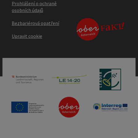
Prohlášení o ochraně
osobních údajů
Bezbariérová opatření
Upravit cookie