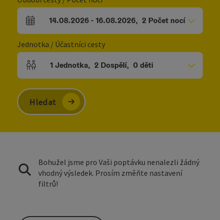
14.08.2026
-
16.08.2026
,
2
Počet nocí
Pole příjezdu a odjezdu
Jednotka / Účastníci cesty
1
Jednotka
,
2
Dospělí
,
0
děti
Počet jednotek a polí pro osoby
Hledat
Bohužel jsme pro Vaši poptávku nenalezli žádný
vhodný výsledek. Prosím změňte nastavení
filtrů!