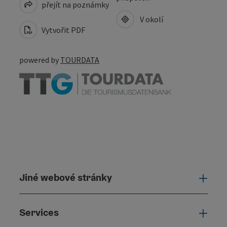
přejít na poznámky
V okolí
Vytvořit PDF
powered by
TOURDATA
Jiné webové stránky
Jiné
Services
Serv