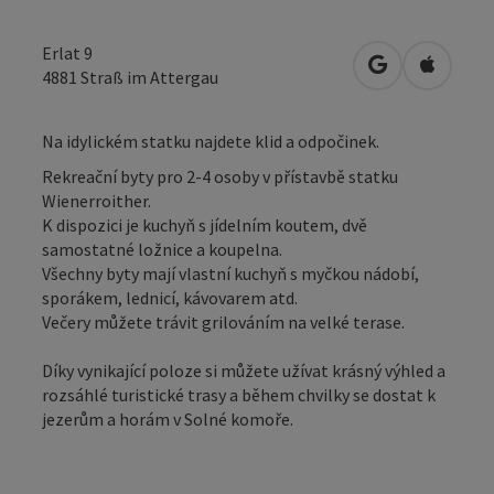
Erlat 9
Otevřít v Map
Otevřít
4881
Straß im Attergau
Na idylickém statku najdete klid a odpočinek.
Rekreační byty pro 2-4 osoby v přístavbě statku
Wienerroither.
K dispozici je kuchyň s jídelním koutem, dvě
samostatné ložnice a koupelna.
Všechny byty mají vlastní kuchyň s myčkou nádobí,
sporákem, lednicí, kávovarem atd.
Večery můžete trávit grilováním na velké terase.
Díky vynikající poloze si můžete užívat krásný výhled a
rozsáhlé turistické trasy a během chvilky se dostat k
jezerům a horám v Solné komoře.