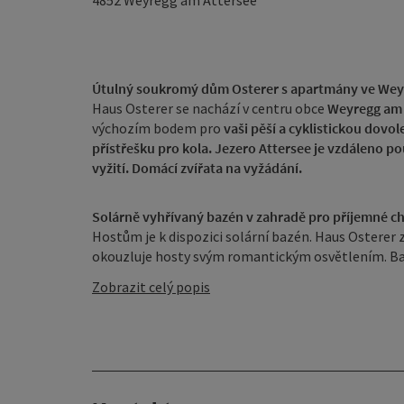
4852
Weyregg am Attersee
Útulný soukromý dům Osterer s apartmány ve Wey
Haus Osterer se nachází v centru obce
Weyregg am 
výchozím bodem pro
vaši pěší a cyklistickou dovo
přístřešku pro kola.
Jezero Attersee je vzdáleno po
vyžití. Domácí zvířata na vyžádání.
Solárně vyhřívaný bazén v zahradě pro příjemné ch
Hostům je k dispozici solární bazén. Haus Osterer z
okouzluje hosty svým romantickým osvětlením. Bazé
Zobrazit celý popis