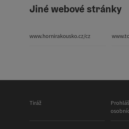
Jiné webové stránky
www.hornirakousko.cz/cz
www.to
Tiráž
Prohláš
osobníc