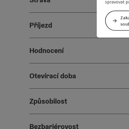
spravovat pr
Zak
Příjezd
sou
Hodnocení
Otevírací doba
Způsobilost
Bezbariérovost