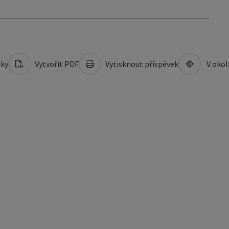
mky
Vytvořit PDF
Vytisknout příspěvek
V okol