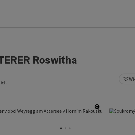
TERER Roswitha
Wi
eich
otevřít copyri