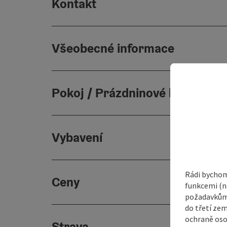
Kontakt
Všeobecné informace
Pokoj / Prázdninové byty
Vybavení
Rádi bychom
Ceny
funkcemi (na
požadavkům,
do třetí zem
ochraně oso
Strava