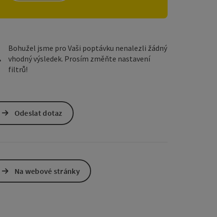
ách Google
v Mapách Apple
Bohužel jsme pro Vaši poptávku nenalezli žádný
vhodný výsledek. Prosím změňte nastavení
filtrů!
Odeslat dotaz
Na webové stránky