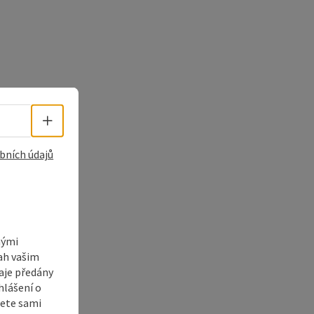
Volba jazyka - Otevřít menu
bních údajů
nými
sah vašim
aje předány
hlášení o
žete sami