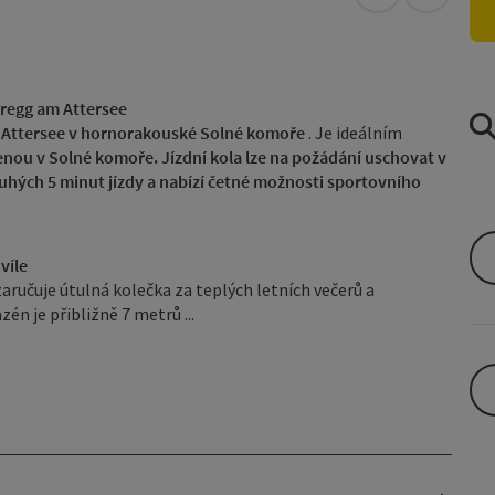
Otevřít v Map
Otevřít 
regg am Attersee
Attersee v hornorakouské Solné komoře
. Je ideálním
lenou v Solné komoře. Jízdní kola lze na požádání uschovat v
uhých 5 minut jízdy a nabízí četné možnosti sportovního
víle
aručuje útulná kolečka za teplých letních večerů a
n je přibližně 7 metrů ...