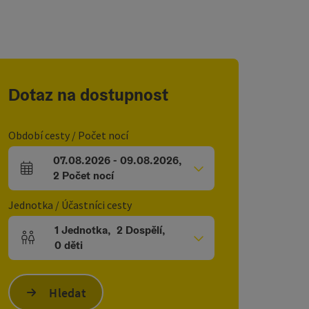
Dotaz na dostupnost
Období cesty / Počet nocí
07.08.2026
-
09.08.2026
,
Pole příjezdu a odjezdu
2
Počet nocí
Jednotka / Účastníci cesty
1
Jednotka
,
2
Dospělí
,
Počet jednotek a polí pro osoby
0
děti
Hledat