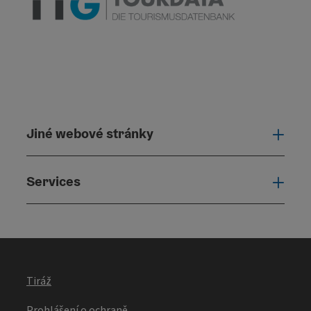
Jiné webové stránky
Jiné
Services
Serv
Tiráž
Prohlášení o ochraně