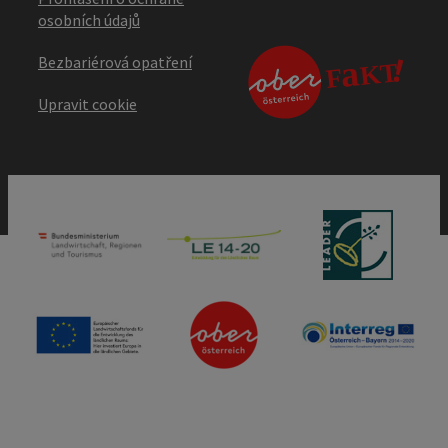
osobních údajů
Bezbariérová opatření
Upravit cookie