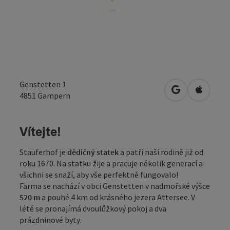
Genstetten 1
Otevřít v Map
Otevřít
4851
Gampern
Vítejte!
Stauferhof je
dědičný statek
a patří naší rodině již od
roku 1670. Na statku žije a pracuje několik generací a
všichni se snaží, aby vše perfektně fungovalo!
Farma se nachází v obci Genstetten v nadmořské výšce
520 m
a pouhé 4 km od krásného jezera Attersee. V
létě se pronajímá dvoulůžkový pokoj a dva
prázdninové byty.