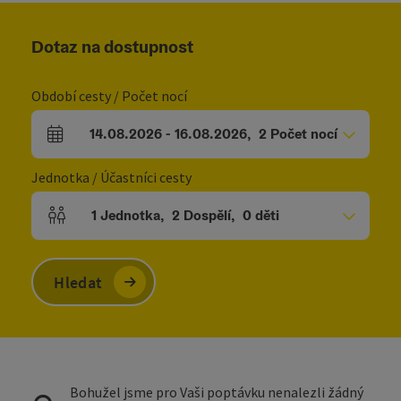
Dotaz na dostupnost
Období cesty / Počet nocí
14.08.2026
-
16.08.2026
,
2
Počet nocí
Pole příjezdu a odjezdu
Jednotka / Účastníci cesty
1
Jednotka
,
2
Dospělí
,
0
děti
Počet jednotek a polí pro osoby
Hledat
Bohužel jsme pro Vaši poptávku nenalezli žádný