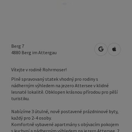
Berg 7
Otevřít v Map
Otevřít
4880
Berg im Attergau
Vítejte v rodině Rohrmoser!
Plně spravovaný statek vhodný pro rodiny s
nádherným výhledem na jezero Attersee v klidné
lesnaté lokalitě. Obklopen krásnou přírodou pro pěší
turistiku.
Nabízíme 3 útulné, nově postavené prázdninové byty,
každý pro 2-4 osoby.
Komfortně vybavené apartmány s obývacím pokojem
s kuchyní a nádherným výhledem na jezero Attersee, 2