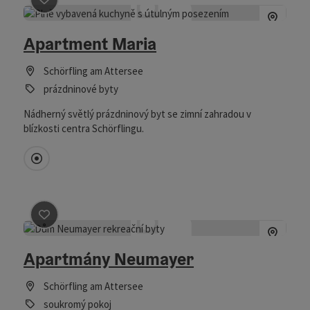
Označit příspěvek
: Apartment Maria
Apartment Maria
Schörfling am Attersee
prázdninové byty
Nádherný světlý prázdninový byt se zimní zahradou v
blízkosti centra Schörflingu.
Prímo v centru
Označit příspěvek
: Apartmány Neumayer
Apartmány Neumayer
Schörfling am Attersee
soukromý pokoj