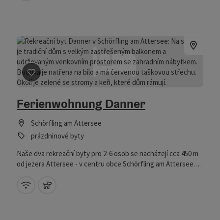
Označit příspěvek
: Ferienwohnung Danner
Ferienwohnung Danner
Schörfling am Attersee
prázdninové byty
Naše dva rekreační byty pro 2-6 osob se nacházejí cca 450 m
od jezera Attersee - v centru obce Schörfling am Attersee.
Díky centrální poloze můžete během své dovolené nechat
zaparkované auto. K jezeru Attersee se snadno dostanete
W-LAN (zdarma)
domácí zvířata povolena
pěšky, letovisko u jezera Schönauer je vzdáleno pouhých 400
metrů. V bezprostřední blízkosti se nachází také jezdecká
stáj Schloss Kammer a přístav Schörfling. Hosté se zájmem o