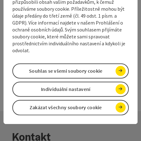
Tento prostorný apartmán v obci Schörfling am Attersee
přizpůsobili obsah vašim požadavkům, k čemuž
nabízí nádherný výhled na jezero.
používáme soubory cookie. Příležitostně mohou být
údaje předány do třetí země (čl. 49 odst. 1 písm. a
W-LAN (zdarma)
GDPR). Více informací najdete v našem Prohlášení o
ochraně osobních údajů. Svým souhlasem přijímáte
soubory cookie, které můžete sami spravovat
prostřednictvím individuálního nastavení a kdykoli je
odvolat.
na další stranu
na př
1
2
Souhlas se všemi soubory cookie
Individuální nastavení
Zakázat všechny soubory cookie
Kontakt