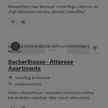
Rekreační byty Haus Neumayer v Schörflingu u Attersee vás
vítají! Zařízené pro montéry, výhradně s jednolůžky!
W-LAN (zdarma)
Prímo v centru
Označit příspěvek
: Bacherlhouse - Attersee Apartments
Bacherlhouse - Attersee
Apartments
Schörfling am Attersee
prázdninové byty
Vítejte v BacherlHouse - dokonalém útočišti pro každého,
kdo hledá klid a odpočinek. Naše stylově zařízené byty
nabízejí příjemnou atmosféru pro páry, rodiny a samozřejmě i
pro vašeho čtyřnohého společníka. Nabízíme také bezplatné
W-LAN (zdarma)
domácí zvířata povolena