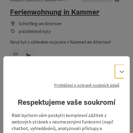
Ferienwohnung in Kammer
Schörfling am Attersee
prázdninové byty
Nový byt s výhledem na jezero v Kammerl am Attersee!
W-LAN (zdarma)
Vlastní koupaliště
Vo
Prohlášení o ochraně osobních údajů
Označit příspěvek
: Ferienwohnung mit Seeblick
Respektujeme vaše soukromí
Ferienwohnung mit Seeblick
Rádi bychom vám poskytli komplexní zážitek z
Schörfling am Attersee
webových stránek s neomezenými funkcemi (např.
prázdninové byty
chatbot, vyhledávání), analyzovali přístupy a