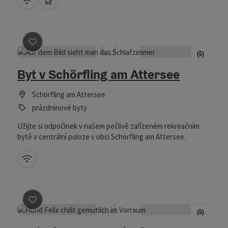
parkování. Bacherlhouse se nachází v obci Schörfling am
Attersee, přímo u idylického Schönbachu. Pouhých 3,5
kilometru odtud se třpytí křišťálově čistá, tyrkysově modrá
voda jezera Attersee - místa, kde se snoubí přírodní krásy s
Označit příspěvek
: Byt v Schörfling am Attersee
rakouskou tradicí a vřelou pohostinností.
Byt v Schörfling am Attersee
Schörfling am Attersee
prázdninové byty
Užijte si odpočinek v našem pečlivě zařízeném rekreačním
bytě v centrální poloze v obci Schörfling am Attersee.
W-LAN (zdarma)
Označit příspěvek
: Ferienhaus Pesendorfer