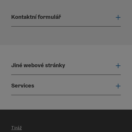
Kontaktní formulář
Otevř
Jiné webové stránky
Jiné
Services
Serv
Tiráž