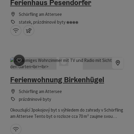
Ferienhaus Pesendorfer
Schörfling am Attersee
4 květiny
statek, prázdninové byty
W-LAN (zdarma)
domácí zvířata povolena
Označit příspěvek
: Ferienwohnung Birkenhügel
Ferienwohnung Birkenhügel
Schörfling am Attersee
prázdninové byty
Okouzlující 3pokojový byt s výhledem do zahrady v Schörfling
am Attersee Tento byt o rozloze cca 70 m² zaujme svou
světlou a přátelskou atmosférou i klidnou polohou na
Birkenhügel v obci Schörfling.
W-LAN (zdarma)