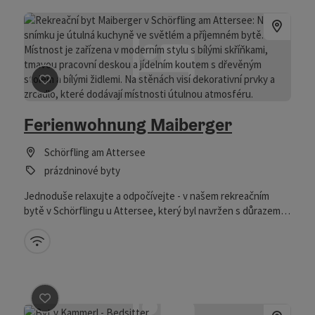
umění si mohou dopřát letní dovolenou jako Gustav Klimt a
projít se po tematické stezce Gustava Klimta a pěšky
navštívit kavárnu Klimt.
Označit příspěvek
: Ferienwohnung Maiberger
Ferienwohnung Maiberger
Schörfling am Attersee
prázdninové byty
Jednoduše relaxujte a odpočívejte - v našem rekreačním
bytě v Schörflingu u Attersee, který byl navržen s důrazem
na detail!
W-LAN (zdarma)
Označit příspěvek
: Ferienwohnung in Kammer