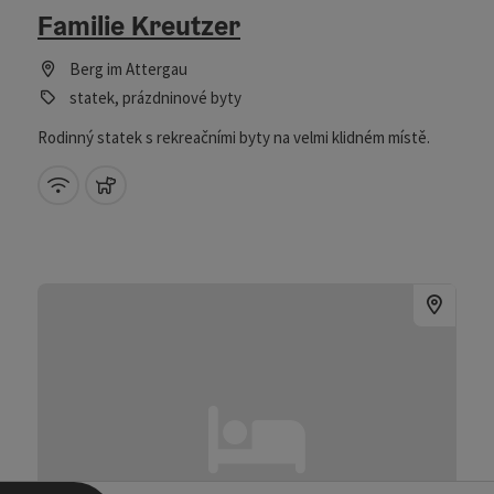
Familie Kreutzer
Berg im Attergau
statek, prázdninové byty
Rodinný statek s rekreačními byty na velmi klidném místě.
W-LAN (zdarma)
domácí zvířata povolena