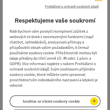
4 Alpská protěž (pozn. též jako hod
prázdninové byty
Prohlášení o ochraně osobních údajů
Cíl pro Vaši dovolenou v regiónu Attergau!
Respektujeme vaše soukromí
W-LAN (zdarma)
Rádi bychom vám poskytli komplexní zážitek z
webových stránek s neomezenými funkcemi (např.
chatbot, vyhledávání), analyzovali přístupy a
přizpůsobili obsah vašim požadavkům, k čemuž
používáme soubory cookie. Příležitostně mohou být
údaje předány do třetí země (čl. 49 odst. 1 písm. a
GDPR). Více informací najdete v našem Prohlášení o
Označit příspěvek
: Bauernhof Rohrmoser
ochraně osobních údajů. Svým souhlasem přijímáte
soubory cookie, které můžete sami spravovat
Bauernhof Rohrmoser
prostřednictvím individuálního nastavení a kdykoli je
odvolat.
Berg im Attergau
3 Blumen
statek, prázdninové byty
Souhlas se všemi soubory cookie
Vítejte v rodině Rohrmoser!