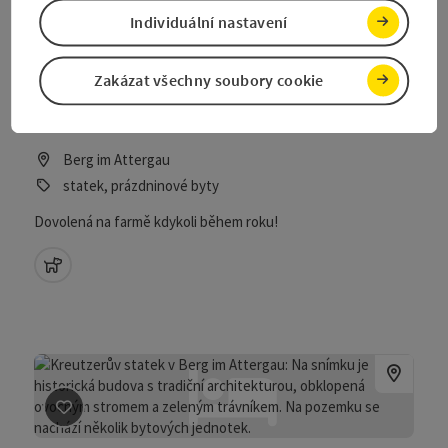
Individuální nastavení
Označit příspěvek
: Biobauernhof Schernthaner
Zakázat všechny soubory cookie
Biobauernhof Schernthaner
Berg im Attergau
statek, prázdninové byty
Dovolená na farmě kdykoli během roku!
domácí zvířata povolena
Označit příspěvek
: Familie Kreutzer