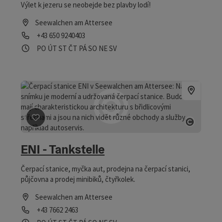
Výlet k jezeru se neobejde bez plavby lodí!
Seewalchen am Attersee
telefon
+43 650 9240403
Otevírací doba
Otevřeno v pondělí
Otevřeno v úterý
Otevřeno ve středu
Otevřeno ve čtvrtek
Otevřeno v pátek
Otevřeno v sobotu
Otevřeno v neděli
Otevřeno o svátcích
PO
ÚT
ST
ČT
PÁ
SO
NE
SV
Označit příspěvek
: ENI - Tankstelle
otevřít
ENI - Tankstelle
Čerpací stanice, myčka aut, prodejna na čerpací stanici,
půjčovna a prodej minibiků, čtyřkolek.
Seewalchen am Attersee
telefon
+43 7662 2463