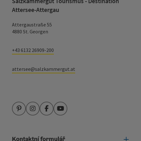
Salzkammergut Tourismus - Destination
Attersee-Attergau
Attergaustraße 55
4880 St. Georgen
+43 6132 26909-200
attersee@salzkammergut.at
Pinterest
Instagram
Facebook
YouTube
Kontaktní formulář