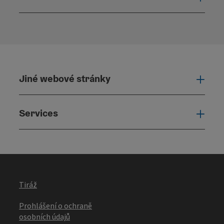
Otevř
Jiné webové stránky
Jiné
Services
Serv
Tiráž
Prohlášení o ochraně
osobních údajů