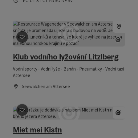
Otevírací doba
Otevřeno v pondělí
Otevřeno v úterý
Otevřeno ve středu
Otevřeno ve čtvrtek
Otevřeno v pátek
Otevřeno v sobotu
Otevřeno v neděli
Otevřeno o svátcích
PO
ÚT
ST
ČT
PÁ
SO
NE
SV
Označit příspěvek
: Klub vodního lyžování Litzlberg
otevřít
Klub vodního lyžování Litzlberg
Vodní sporty - Vodní lyže - Banán - Pneumatiky - Vodní taxi
Attersee
Seewalchen am Attersee
Otevírací doba
Označit příspěvek
: Miet mei Kistn
otevřít
Miet mei Kistn