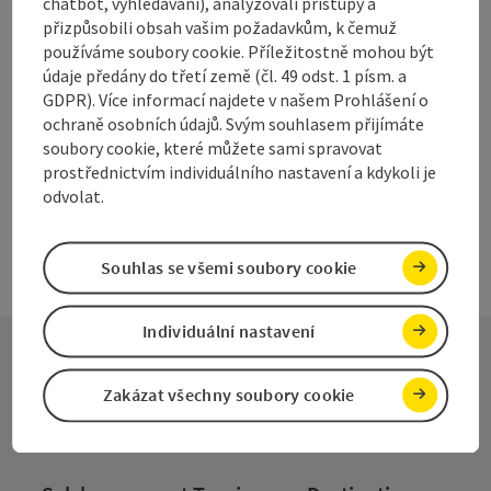
+43 699 81138317
chatbot, vyhledávání), analyzovali přístupy a
přizpůsobili obsah vašim požadavkům, k čemuž
Otevírací doba
Otevřeno v pondělí
Otevřeno v úterý
Otevřeno ve středu
Otevřeno ve čtvrtek
Otevřeno v pátek
Otevřeno v sobotu
Otevřeno v neděli
Otevřeno o svátcích
PO
ÚT
ST
ČT
PÁ
SO
NE
SV
používáme soubory cookie. Příležitostně mohou být
údaje předány do třetí země (čl. 49 odst. 1 písm. a
GDPR). Více informací najdete v našem Prohlášení o
na další stranu
na př
1
2
ochraně osobních údajů. Svým souhlasem přijímáte
soubory cookie, které můžete sami spravovat
prostřednictvím individuálního nastavení a kdykoli je
odvolat.
Souhlas se všemi soubory cookie
Individuální nastavení
Kontakt
Zakázat všechny soubory cookie