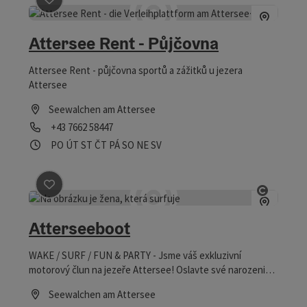
Označit příspěvek
: Attersee Rent - Půjčovna
Attersee Rent - Půjčovna
Attersee Rent - půjčovna sportů a zážitků u jezera
Attersee
Seewalchen am Attersee
telefon
+43 7662 58447
Otevírací doba
Otevřeno v pondělí
Otevřeno v úterý
Otevřeno ve středu
Otevřeno ve čtvrtek
Otevřeno v pátek
Otevřeno v sobotu
Otevřeno v neděli
Otevřeno o svátcích
PO
ÚT
ST
ČT
PÁ
SO
NE
SV
Označit příspěvek
: Atterseeboot
otevřít
Atterseeboot
WAKE / SURF / FUN & PARTY - Jsme váš exkluzivní
motorový člun na jezeře Attersee! Oslavte své narozeniny
nebo svůj rumble na lodi!
Seewalchen am Attersee