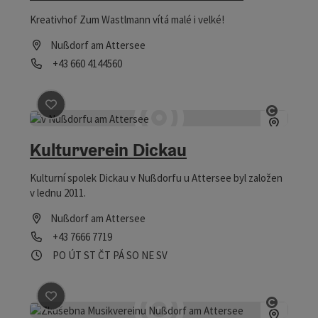
Kreativhof Zum Wastlmann vítá malé i velké!
Nußdorf am Attersee
telefon
+43 660 4144560
Otevírací doba
Označit příspěvek
: Kulturverein Dickau
otevřít
Kulturverein Dickau
Kulturní spolek Dickau v Nußdorfu u Attersee byl založen
v lednu 2011.
Nußdorf am Attersee
telefon
+43 7666 7719
Otevírací doba
Otevřeno v pondělí
Otevřeno v úterý
Otevřeno ve středu
Otevřeno ve čtvrtek
Otevřeno v pátek
Otevřeno v sobotu
Otevřeno v neděli
Otevřeno o svátcích
PO
ÚT
ST
ČT
PÁ
SO
NE
SV
Označit příspěvek
: Musikverein Nußdorf am Attersee