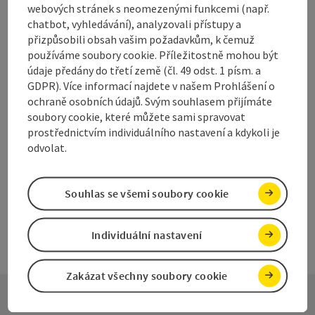
webových stránek s neomezenými funkcemi (např.
WSCW - Wassersportclub
chatbot, vyhledávání), analyzovali přístupy a
Wiesinger
přizpůsobili obsah vašim požadavkům, k čemuž
používáme soubory cookie. Příležitostně mohou být
MSW Nußdorf am Attersee bylo založeno v roce 1985.
údaje předány do třetí země (čl. 49 odst. 1 písm. a
GDPR). Více informací najdete v našem Prohlášení o
Nußdorf am Attersee
ochraně osobních údajů. Svým souhlasem přijímáte
telefon
+43 7666 8094-0
soubory cookie, které můžete sami spravovat
Otevírací doba
Otevřeno v pondělí
Otevřeno v úterý
Otevřeno ve středu
Otevřeno ve čtvrtek
Otevřeno v pátek
Otevřeno v sobotu
Otevřeno v neděli
Otevřeno o svátcích
PO
ÚT
ST
ČT
PÁ
SO
NE
SV
prostřednictvím individuálního nastavení a kdykoli je
odvolat.
Souhlas se všemi soubory cookie
Individuální nastavení
Zakázat všechny soubory cookie