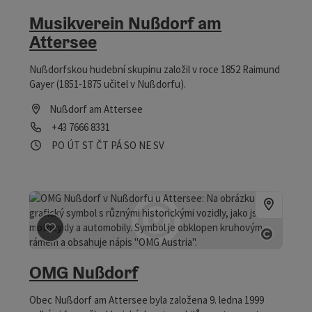
otevřít
Musikverein Nußdorf am
Attersee
Nußdorfskou hudební skupinu založil v roce 1852 Raimund
Gayer (1851-1875 učitel v Nußdorfu).
Nußdorf am Attersee
telefon
+43 7666 8331
Otevírací doba
Otevřeno v pondělí
Otevřeno v úterý
Otevřeno ve středu
Otevřeno ve čtvrtek
Otevřeno v pátek
Otevřeno v sobotu
Otevřeno v neděli
Otevřeno o svátcích
PO
ÚT
ST
ČT
PÁ
SO
NE
SV
Označit příspěvek
: OMG Nußdorf
otevřít
OMG Nußdorf
Obec Nußdorf am Attersee byla založena 9. ledna 1999