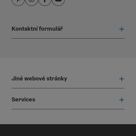
Pinterest
Instagram
Facebook
YouTube
Kontaktní formulář
Otevř
Jiné webové stránky
Jiné
Services
Serv