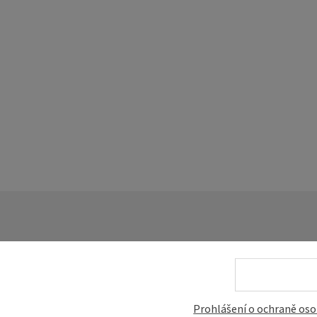
Vaše zpráva turistick
Prohlášení o ochraně oso