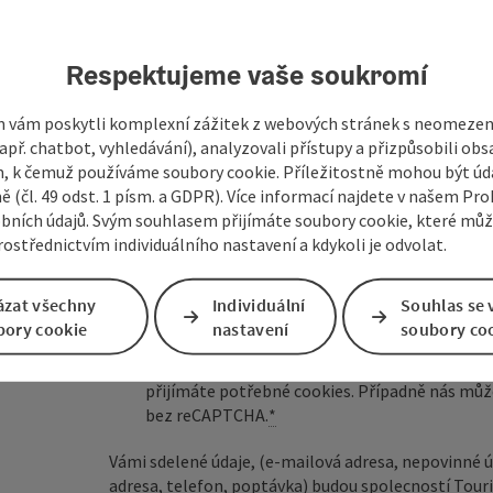
Pole označená
*
jsou povinná
Respektujeme vaše soukromí
křestní jméno, jméno
příjmení
 vám poskytli komplexní zážitek z webových stránek s neomeze
př. chatbot, vyhledávání), analyzovali přístupy a přizpůsobili ob
 k čemuž používáme soubory cookie. Příležitostně mohou být úd
ě (čl. 49 odst. 1 písm. a GDPR). Více informací najdete v našem Pro
nezávazná poptávka
*
bních údajů. Svým souhlasem přijímáte soubory cookie, které mů
ostřednictvím individuálního nastavení a kdykoli je odvolat.
ázat všechny
Individuální
Souhlas se 
bory cookie
nastavení
soubory co
Pro ochranu proti spamu je používán Google
společnosti Google předána osobní data (např
přijímáte potřebné cookies. Případně nás můž
bez reCAPTCHA.
*
Vámi sdelené údaje, (e-mailová adresa, nepovinné úd
adresa, telefon, poptávka) budou spolecností Tou