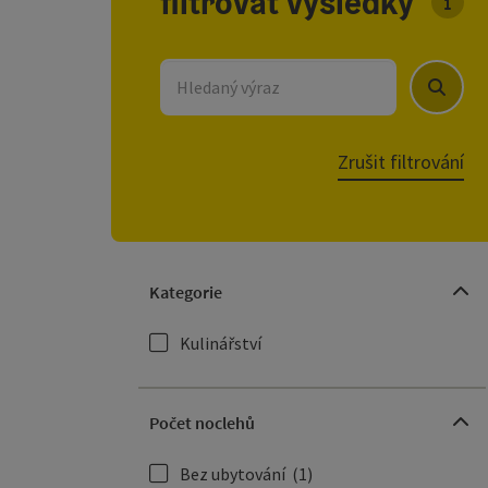
filtrovat výsledky
U sez
Hledaný výraz
Hledat
Zrušit filtrování
Kategorie
Kulinářství
Počet noclehů
Bez ubytování
(1)