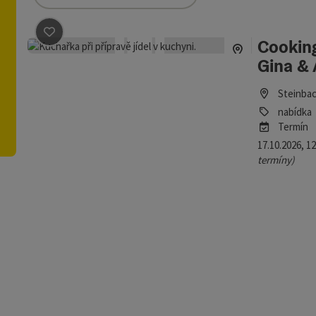
namů můžete využít filtry, jejichž pomocí upřesníte výběr. Změn
Cookin
Označit příspěvek
: Cooking Hanslmann – Kochkurs mit 
Gina & 
Steinba
nabídka
Termín
17.10.2026, 12
termíny)