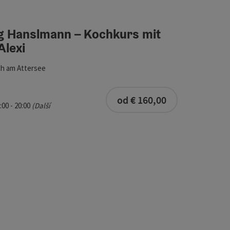
ou filtru můžete přímo aktualizovat výsledky v seznamu. Pouze u
g Hanslmann – Kochkurs mit
Gina & Alexi
Alexi
ch am Attersee
od € 160,00
:00 - 20:00
(Další