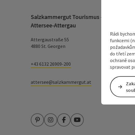
Salzkammergut Tourismus - Destination
Attersee-Attergau
Rádi bychom
Attergaustraße 55
funkcemi (na
4880 St. Georgen
požadavkům,
do třetí zem
ochraně oso
+43 6132 26909-200
spravovat pr
attersee@salzkammergut.at
Zak
sou
Pinterest
Instagram
Facebook
YouTube