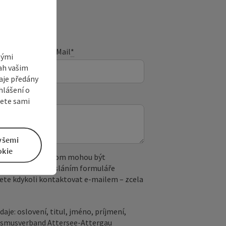
E-Mail
*
nými
sah vašim
aje předány
hlášení o
žete sami
všemi
okie
 reCAPTCHA. Při tom mohou být
. IP adresa). Odesláním formuláře
ete kdykoli kontaktovat e‑mailem – zcela
aje: oslovení, titul, jméno, príjmení,
rismusverband Attersee-Attergau