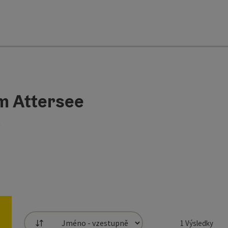
m Attersee
h
1
Výsledky
Třídění