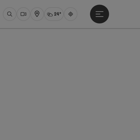
24°
Otevřít hlavní men
Aktuální počasí
Attersee,
Hledat
Webové
Mapa
Guide