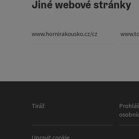
Jiné webové stránky
www.hornirakousko.cz/cz
www.to
Tiráž
Prohláš
osobníc
Upravit cookie