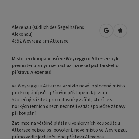
Alexenau (südlich des Segelhafens
Otevřít v Map
Otevřít
Alexenau)
4852
Weyregg am Attersee
Místo pro koupání psů ve Weyreggu u Attersee bylo
přemístěno a nyní se nachází jižně od jachtařského
přístavu Alexenau!
Ve Weyreggu u Attersee vzniklo nové, oplocené místo
pro koupání psů s přímým přístupem k jezeru.
Skutečný zážitek pro milovníky zvířat, kteří se v
horkých letních dnech nechtějí vzdát společné zábavy
při koupání.
Zatímco na většině pláží a u venkovních koupališť u
Attersee nejsou psi povoleni, nové místo ve Weyreggu,
přímo vedle jachtařského přístavu Alexenau,