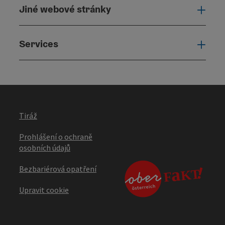
Jiné webové stránky
Jiné
Services
Serv
Tiráž
Prohlášení o ochraně
osobních údajů
Bezbariérová opatření
Upravit cookie