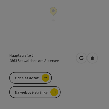
Hauptstraße 6
Otevřít v Mapá
Otevřít 
4863
Seewalchen am Attersee
Odeslat dotaz
Na webové stránky