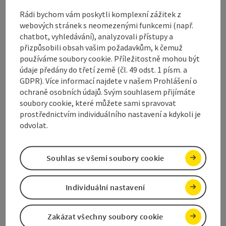
Kontakt
Rádi bychom vám poskytli komplexní zážitek z
webových stránek s neomezenými funkcemi (např.
chatbot, vyhledávání), analyzovali přístupy a
Otevírací doba
přizpůsobili obsah vašim požadavkům, k čemuž
používáme soubory cookie. Příležitostně mohou být
údaje předány do třetí země (čl. 49 odst. 1 písm. a
Příjezd
GDPR). Více informací najdete v našem Prohlášení o
ochraně osobních údajů. Svým souhlasem přijímáte
soubory cookie, které můžete sami spravovat
Druhy sportu
prostřednictvím individuálního nastavení a kdykoli je
odvolat.
Ceny
Souhlas se všemi soubory cookie
Způsobilost
Individuální nastavení
Bezbariérovost
Zakázat všechny soubory cookie