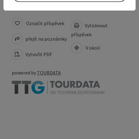
Označit příspěvek
Vytisknout
příspěvek
přejít na poznámky
V okolí
Vytvořit PDF
powered by
TOURDATA