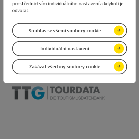
prostřednictvím individuálního nastavení a kdykoli je
odvolat.
Označit příspěvek
Souhlas se všemi soubory cookie
Vytisknout
příspěvek
přejít na poznámky
Individuální nastavení
V okolí
Vytvořit PDF
Zakázat všechny soubory cookie
powered by
TOURDATA