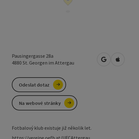
Pausingergasse 28a
Otevřít v Mapá
Otevřít 
4880
St. Georgen im Attergau
Odeslat dotaz
Na webové stránky
Fotbalový klub existuje již několik let.
https://vereine.oefb.at/UFCAttergau