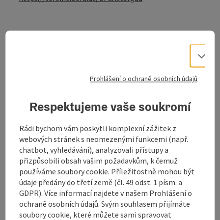
Kontakt
Vo
Prohlášení o ochraně osobních údajů
Otevírací doba
Respektujeme vaše soukromí
Příjezd
Rádi bychom vám poskytli komplexní zážitek z
webových stránek s neomezenými funkcemi (např.
Ceny
chatbot, vyhledávání), analyzovali přístupy a
přizpůsobili obsah vašim požadavkům, k čemuž
používáme soubory cookie. Příležitostně mohou být
Způsobilost
údaje předány do třetí země (čl. 49 odst. 1 písm. a
GDPR). Více informací najdete v našem Prohlášení o
ochraně osobních údajů. Svým souhlasem přijímáte
Bezbariérovost
soubory cookie, které můžete sami spravovat