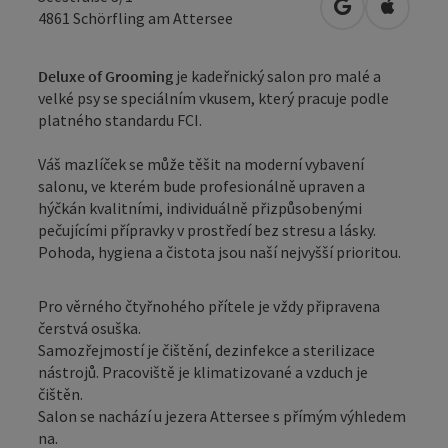
Otevřít v Map
Otevřít
4861
Schörfling am Attersee
Deluxe of Grooming
je kadeřnický salon pro malé a
velké psy se speciálním vkusem, který pracuje podle
platného standardu FCI.
Váš mazlíček se může těšit na moderní vybavení
salonu, ve kterém bude profesionálně upraven a
hýčkán kvalitními, individuálně přizpůsobenými
pečujícími přípravky v prostředí bez stresu a lásky.
Pohoda, hygiena a čistota jsou naší nejvyšší prioritou.
Pro věrného čtyřnohého přítele je vždy připravena
čerstvá osuška.
Samozřejmostí je čištění, dezinfekce a sterilizace
nástrojů. Pracoviště je klimatizované a vzduch je
čištěn.
Salon se nachází u jezera Attersee s přímým výhledem
na.