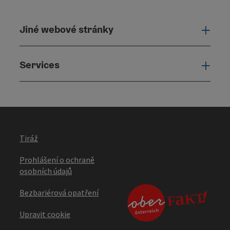
Jiné webové stránky
Jiné
Services
Serv
Tiráž
Prohlášení o ochraně
osobních údajů
Bezbariérová opatření
Upravit cookie