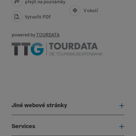
přejít na poznámky
V okolí
Vytvořit PDF
powered by
TOURDATA
Jiné webové stránky
Jiné
Services
Serv