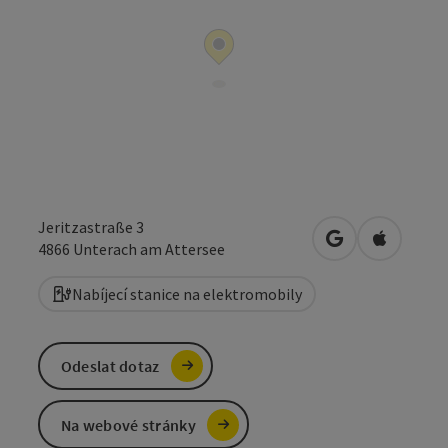
Jeritzastraße 3
Otevřít v Mapá
Otevřít 
4866
Unterach am Attersee
Nabíjecí stanice na elektromobily
Odeslat dotaz
Na webové stránky