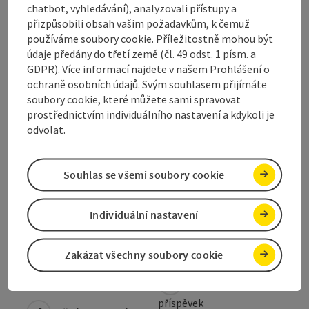
chatbot, vyhledávání), analyzovali přístupy a
Příjezd
přizpůsobili obsah vašim požadavkům, k čemuž
používáme soubory cookie. Příležitostně mohou být
údaje předány do třetí země (čl. 49 odst. 1 písm. a
Ceny
GDPR). Více informací najdete v našem Prohlášení o
ochraně osobních údajů. Svým souhlasem přijímáte
soubory cookie, které můžete sami spravovat
Způsobilost
prostřednictvím individuálního nastavení a kdykoli je
odvolat.
Bezbariérovost
Souhlas se všemi soubory cookie
Objevte více
Individuální nastavení
Zakázat všechny soubory cookie
Označit příspěvek
Vytisknout
příspěvek