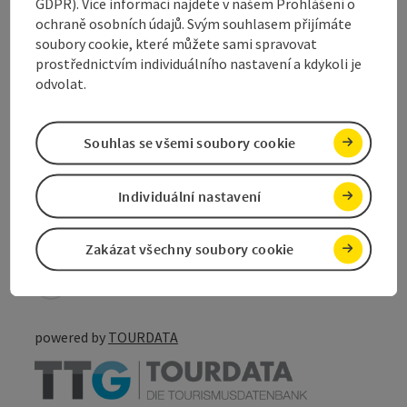
GDPR). Více informací najdete v našem Prohlášení o
ochraně osobních údajů. Svým souhlasem přijímáte
Způsobilost
soubory cookie, které můžete sami spravovat
prostřednictvím individuálního nastavení a kdykoli je
Bezbariérovost
odvolat.
Souhlas se všemi soubory cookie
Označit příspěvek
Individuální nastavení
Vytisknout
příspěvek
přejít na poznámky
Zakázat všechny soubory cookie
V okolí
Vytvořit PDF
powered by
TOURDATA