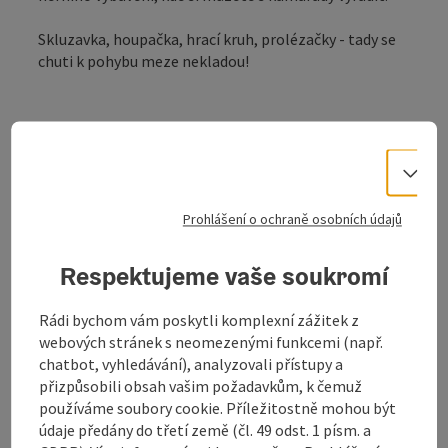
Skluzavka, houpačka, hrací kruh, prolézačky - tady se
chuti k pohybu meze nekladou!
Vo
Prohlášení o ochraně osobních údajů
Kontakt
Respektujeme vaše soukromí
Otevírací doba
Rádi bychom vám poskytli komplexní zážitek z
webových stránek s neomezenými funkcemi (např.
Příjezd
chatbot, vyhledávání), analyzovali přístupy a
přizpůsobili obsah vašim požadavkům, k čemuž
používáme soubory cookie. Příležitostně mohou být
Vybavení
údaje předány do třetí země (čl. 49 odst. 1 písm. a