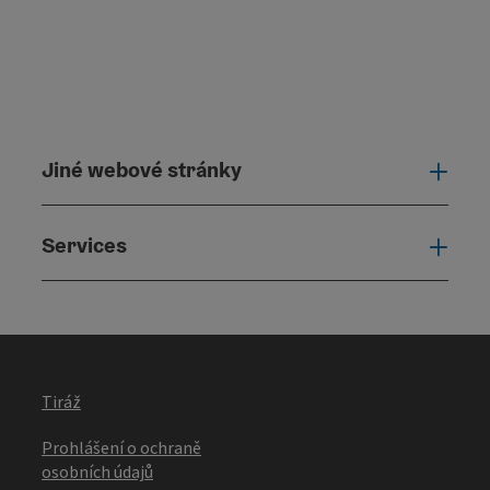
Jiné webové stránky
Jiné
Services
Serv
Tiráž
Prohlášení o ochraně
osobních údajů