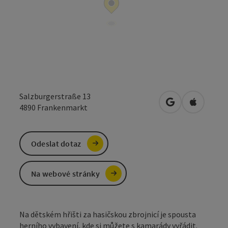
Salzburgerstraße 13
Otevřít v Mapá
Otevřít 
4890
Frankenmarkt
Odeslat dotaz
Na webové stránky
Na dětském hřišti za hasičskou zbrojnicí je spousta
herního vybavení, kde si můžete s kamarády vyřádit.