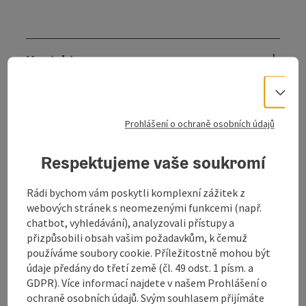
Kontakt
Vo
Otevírací doba
Prohlášení o ochraně osobních údajů
Příjezd
Respektujeme vaše soukromí
Vybavení
Rádi bychom vám poskytli komplexní zážitek z
webových stránek s neomezenými funkcemi (např.
chatbot, vyhledávání), analyzovali přístupy a
Způsobilost
přizpůsobili obsah vašim požadavkům, k čemuž
používáme soubory cookie. Příležitostně mohou být
údaje předány do třetí země (čl. 49 odst. 1 písm. a
Bezbariérovost
GDPR). Více informací najdete v našem Prohlášení o
ochraně osobních údajů. Svým souhlasem přijímáte