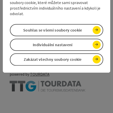
soubory cookie, které můžete sami spravovat
Objevte více
prostřednictvím individuálního nastavení a kdykoli je
odvolat.
Souhlas se všemi soubory cookie
Označit příspěvek
Vytisknout
příspěvek
Individuální nastavení
přejít na poznámky
V okolí
Vytvořit PDF
Zakázat všechny soubory cookie
powered by
TOURDATA