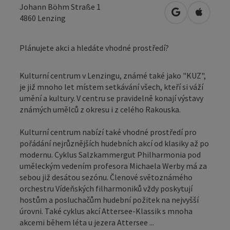
Johann Böhm Straße 1
Otevřít v Map
Otevřít
4860
Lenzing
Plánujete akci a hledáte vhodné prostředí?
Kulturní centrum v Lenzingu, známé také jako "KUZ",
je již mnoho let místem setkávání všech, kteří si váží
umění a kultury. V centru se pravidelně konají výstavy
známých umělců z okresu i z celého Rakouska.
Kulturní centrum nabízí také vhodné prostředí pro
pořádání nejrůznějších hudebních akcí od klasiky až po
modernu. Cyklus Salzkammergut Philharmonia pod
uměleckým vedením profesora Michaela Werby má za
sebou již desátou sezónu. Členové světoznámého
orchestru Vídeňských filharmoniků vždy poskytují
hostům a posluchačům hudební požitek na nejvyšší
úrovni. Také cyklus akcí Attersee-Klassik s mnoha
akcemi během léta u jezera Attersee ...