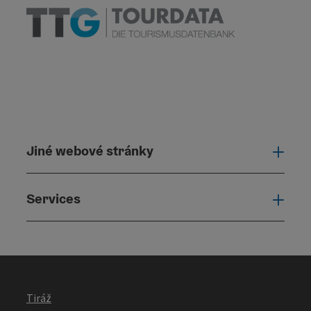
Jiné webové stránky
Jiné
Services
Serv
Tiráž