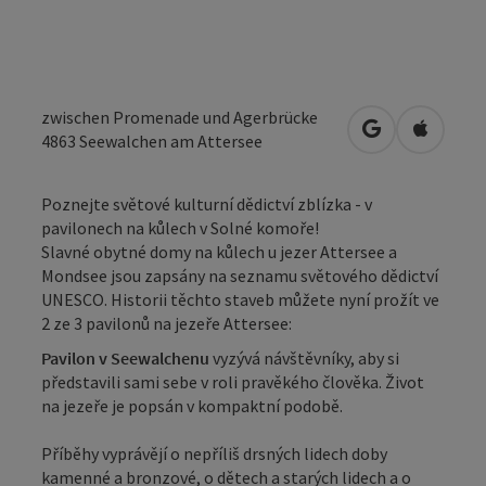
zwischen Promenade und Agerbrücke
Otevřít v Map
Otevřít
4863
Seewalchen am Attersee
Poznejte světové kulturní dědictví zblízka - v
pavilonech na kůlech v Solné komoře!
Slavné obytné domy na kůlech u jezer Attersee a
Mondsee jsou zapsány na seznamu světového dědictví
UNESCO. Historii těchto staveb můžete nyní prožít ve
2 ze 3 pavilonů na jezeře Attersee:
Pavilon v Seewalchenu
vyzývá návštěvníky, aby si
představili sami sebe v roli pravěkého člověka. Život
na jezeře je popsán v kompaktní podobě.
Příběhy vyprávějí o nepříliš drsných lidech doby
kamenné a bronzové, o dětech a starých lidech a o