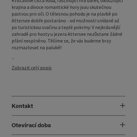
Křišťálově čistá voda, fascinující hra barev, okouzlující
krajina a divoce romantické hory jsou skutečnou
pastvou pro oči. O tělesnou pohodu je na plavbě po
Attersee dobře postaráno - od možnosti snídaně až
po turistickou svačinu a teplé pokrmy: V nejkrásnější
zahradě pro hosty u jezera Attersee nezůstane žádné
přání nesplněno. Těšíme se, že vás budeme brzy
rozmazlovat na palubě!
...
Zobrazit celý popis
Kontakt
Otevírací doba