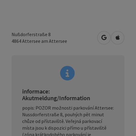
Nußdorferstraße 8
Otevřít v Map
Otevřít
4864
Attersee am Attersee
informace:
Akutmeldung/Information
popis: POZOR možnosti parkování Attersee:
Nussdorferstraße 8, pouhých pět minut
chůze od přístaviště. Veřejná parkovací
místa jsou k dispozici přímo u přístaviště
(zóna krátkodobého parkování je