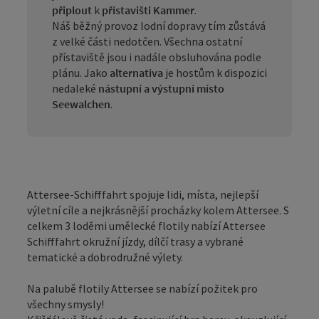
připlout
k
přístavišti Kammer
.
Náš běžný provoz lodní dopravy tím zůstává
z velké části nedotčen. Všechna ostatní
přístaviště jsou i nadále obsluhována podle
plánu. Jako
alternativa
je hostům k dispozici
nedaleké
nástupní a výstupní místo
Seewalchen
.
Attersee-Schifffahrt spojuje lidi, místa, nejlepší
výletní cíle a nejkrásnější procházky kolem Attersee. S
celkem 3 loděmi umělecké flotily nabízí Attersee
Schifffahrt okružní jízdy, dílčí trasy a vybrané
tematické a dobrodružné výlety.
Na palubě flotily Attersee se nabízí požitek pro
všechny smysly!