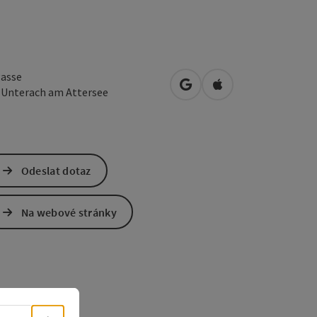
asse
Otevřít v Mapách Google
Otevřít v Mapách A
6
Unterach am Attersee
Odeslat dotaz
Na webové stránky