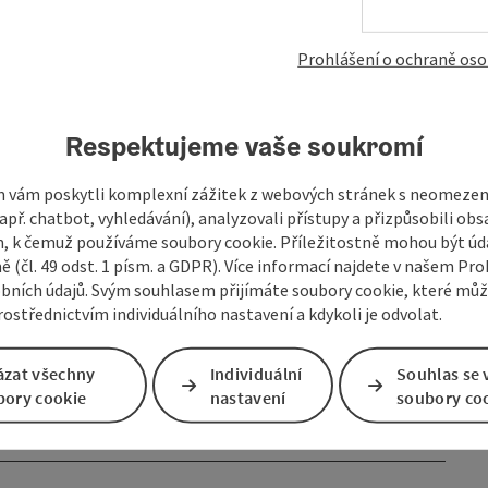
lší zainteresované strany v oblasti opatření první pomoci
Prohlášení o ochraně oso
Respektujeme vaše soukromí
 vám poskytli komplexní zážitek z webových stránek s neomeze
př. chatbot, vyhledávání), analyzovali přístupy a přizpůsobili ob
 k čemuž používáme soubory cookie. Příležitostně mohou být úd
ě (čl. 49 odst. 1 písm. a GDPR). Více informací najdete v našem Pro
bních údajů. Svým souhlasem přijímáte soubory cookie, které mů
ostřednictvím individuálního nastavení a kdykoli je odvolat.
ázat všechny
Individuální
Souhlas se 
bory cookie
nastavení
soubory co