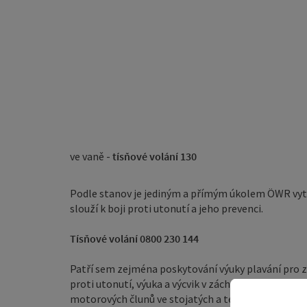
ve vaně -
tísňové volání 130
Podle stanov je jediným a přímým úkolem ÖWR vytv
slouží k boji proti utonutí a jeho prevenci.
Tísňové volání 0800 230 144
Patří sem zejména poskytování výuky plavání pro z
proti utonutí, výuka a výcvik v záchranářství, pot
motorových člunů ve stojatých a tekoucích vodách (v