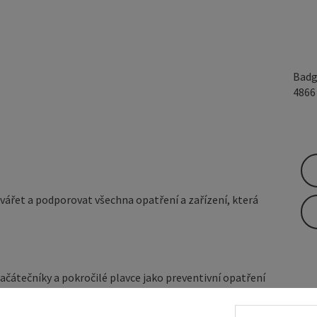
Badg
486
ářet a podporovat všechna opatření a zařízení, která
ačátečníky a pokročilé plavce jako preventivní opatření
ápění, záchranném potápění a provozování veslic a
 případě potřeby v regionu také na bílé vodě), jakož i