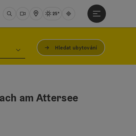
25°
Otevřít hlavní men
Aktuální počasí
Attersee,
Hledat
Webové
Mapa
Guide
Hledat ubytování
rach am Attersee