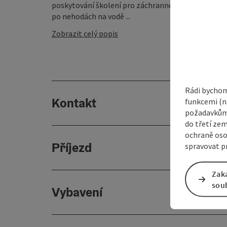
poskytování školení pro záchranné služby ÖWR a da
po nehodách na vodě ...
Zobrazit celý popis
Rádi bychom
Kontakt
funkcemi (na
požadavkům,
do třetí zem
ochraně oso
Příjezd
spravovat pr
Zak
sou
Vybavení