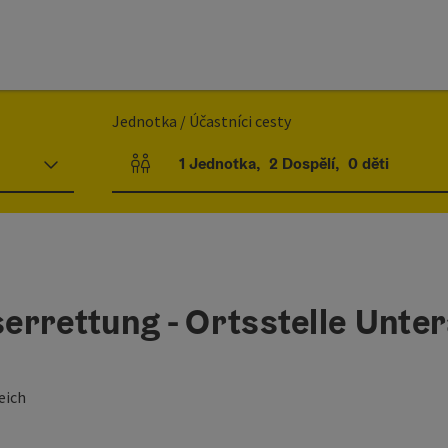
Jednotka / Účastníci cesty
1
Jednotka
,
2
Dospělí
,
0
děti
Počet jednotek a polí pro osoby
errettung - Ortsstelle Unte
eich