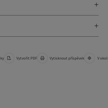
mky
Vytvořit PDF
Vytisknout příspěvek
V okol