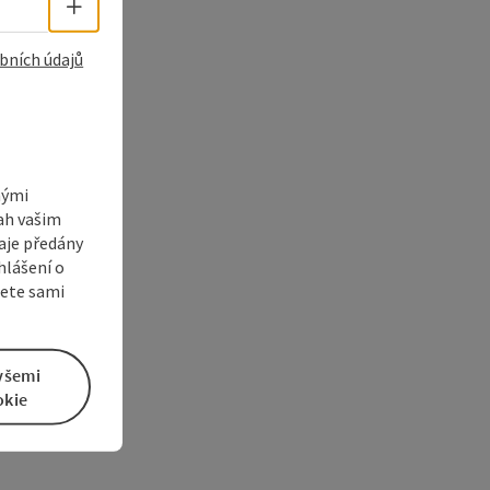
Volba jazyka - Otevřít menu
bních údajů
nými
sah vašim
aje předány
hlášení o
žete sami
všemi
okie