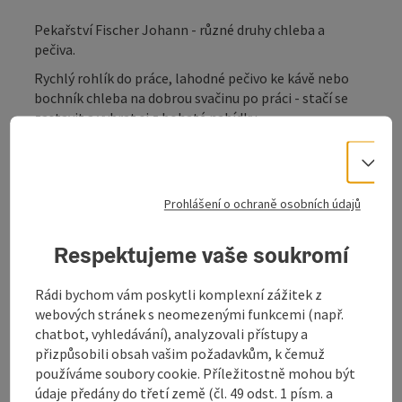
Pekařství Fischer Johann - různé druhy chleba a
pečiva.
Rychlý rohlík do práce, lahodné pečivo ke kávě nebo
bochník chleba na dobrou svačinu po práci - stačí se
zastavit a vybrat si z bohaté nabídky.
Vo
Prohlášení o ochraně osobních údajů
Kontakt
Respektujeme vaše soukromí
Otevírací doba
Rádi bychom vám poskytli komplexní zážitek z
webových stránek s neomezenými funkcemi (např.
Příjezd
chatbot, vyhledávání), analyzovali přístupy a
přizpůsobili obsah vašim požadavkům, k čemuž
používáme soubory cookie. Příležitostně mohou být
Ceny
údaje předány do třetí země (čl. 49 odst. 1 písm. a