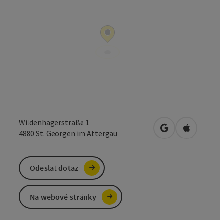
Wildenhagerstraße 1
Otevřít v Mapá
Otevřít 
4880
St. Georgen im Attergau
Odeslat dotaz
Na webové stránky