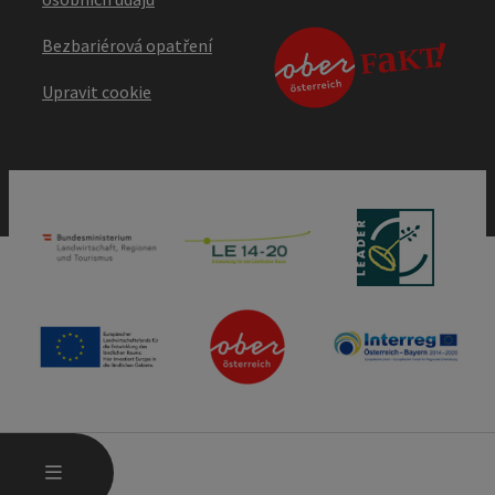
Bezbariérová opatření
Upravit cookie
OTEVŘÍT HLAVNÍ MENU
MENU