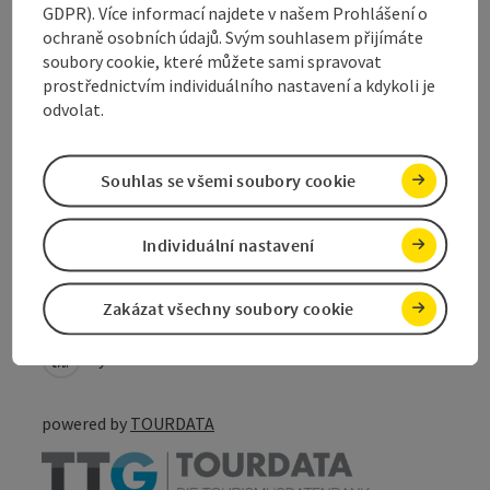
GDPR). Více informací najdete v našem Prohlášení o
ochraně osobních údajů. Svým souhlasem přijímáte
Způsobilost
soubory cookie, které můžete sami spravovat
prostřednictvím individuálního nastavení a kdykoli je
odvolat.
Bezbariérovost
Souhlas se všemi soubory cookie
Individuální nastavení
Označit příspěvek
Vytisknout
příspěvek
přejít na poznámky
Zakázat všechny soubory cookie
V okolí
Vytvořit PDF
powered by
TOURDATA