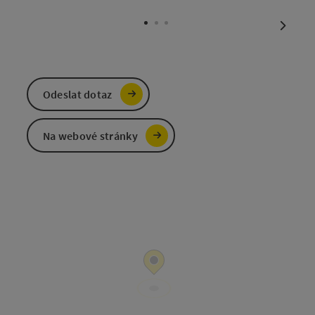
otevřít copyright
nächst
Odeslat dotaz
Na webové stránky