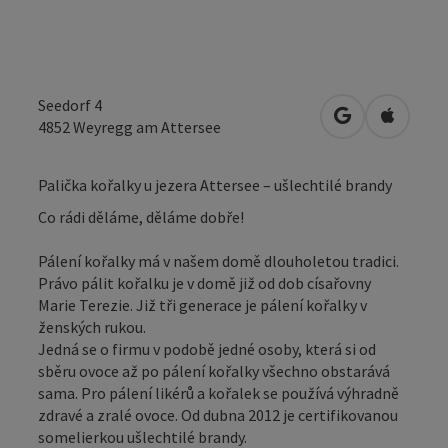
Seedorf 4
Otevřít v Map
Otevřít
4852
Weyregg am Attersee
Palička kořalky u jezera Attersee – ušlechtilé brandy
Co rádi děláme, děláme dobře!
Pálení kořalky má v našem domě dlouholetou tradici.
Právo pálit kořalku je v domě již od dob císařovny
Marie Terezie. Již tři generace je pálení kořalky v
ženských rukou.
Jedná se o firmu v podobě jedné osoby, která si od
sběru ovoce až po pálení kořalky všechno obstarává
sama. Pro pálení likérů a kořalek se používá výhradně
zdravé a zralé ovoce. Od dubna 2012 je certifikovanou
somelierkou ušlechtilé brandy.