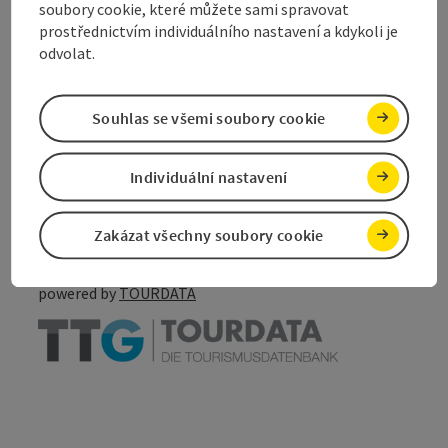
soubory cookie, které můžete sami spravovat
Moje podniky
prostřednictvím individuálního nastavení a kdykoli je
odvolat.
Souhlas se všemi soubory cookie
Označit příspěvek
Vytisknout
příspěvek
Individuální nastavení
přejít na poznámky
V okolí
Vytvořit PDF
Zakázat všechny soubory cookie
powered by
TOURDATA