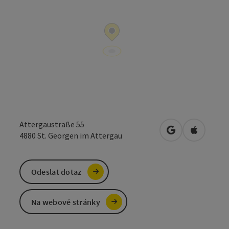
Attergaustraße 55
Otevřít v Mapá
Otevřít 
4880
St. Georgen im Attergau
Odeslat dotaz
Na webové stránky