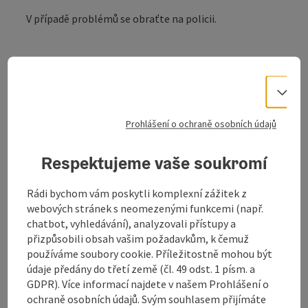
V případě problémů se obraťte na policii.
Vo
Kontakt
Prohlášení o ochraně osobních údajů
Otevírací doba
Respektujeme vaše soukromí
Příjezd
Rádi bychom vám poskytli komplexní zážitek z
webových stránek s neomezenými funkcemi (např.
chatbot, vyhledávání), analyzovali přístupy a
Způsobilost
přizpůsobili obsah vašim požadavkům, k čemuž
používáme soubory cookie. Příležitostně mohou být
údaje předány do třetí země (čl. 49 odst. 1 písm. a
Bezbariérovost
GDPR). Více informací najdete v našem Prohlášení o
ochraně osobních údajů. Svým souhlasem přijímáte