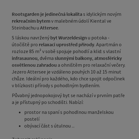
Rootsgarden je jedinečná lokalita
s idylickým novým
rekreačním bytem
v malebném údolí Kiental ve
Steinbachu u
Attersee
.
S láskou navržený
byt Wurzeldesign
u potoka -
útočiště pro
relaxaci uprostřed přírody
. Apartmán o
rozloze 85 m² v sobě spojuje pohodlí a klid: s vlastní
infrasaunou
, dvěma
slunnými balkony
,
atmosféricky
osvětlenou zahradou
a ohništěm pro relaxační večery.
Jezero Attersee je vzdáleno pouhých 10 až 15 minut
chůze. Ideální pro každého, kdo chce spojit odpočinek
v blízkosti přírody s pohodlným bydlením.
Půvabný jednopokojový byt se nachází v prvním patře
a je přístupný po schodišti. Nabízí:
prostor na spaní s pohodlnou manželskou
postelí
obývací část s útulnou ...