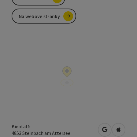
Na webové stránky
Kiental 5
Otevřít v Map
Otevřít
4853
Steinbach am Attersee