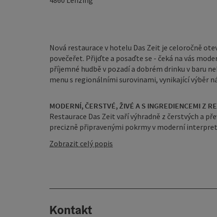
4860
Lenzing
Nová restaurace v hotelu Das Zeit je celoročně ote
povečeřet. Přijďte a posaďte se - čeká na vás mode
příjemné hudbě v pozadí a dobrém drinku v baru ne
menu s regionálními surovinami, vynikající výběr ná
MODERNÍ, ČERSTVÉ, ŽIVÉ A S INGREDIENCEMI Z R
Restaurace Das Zeit vaří výhradně z čerstvých a pře
precizně připravenými pokrmy v moderní interpretac
Zobrazit celý popis
Kontakt