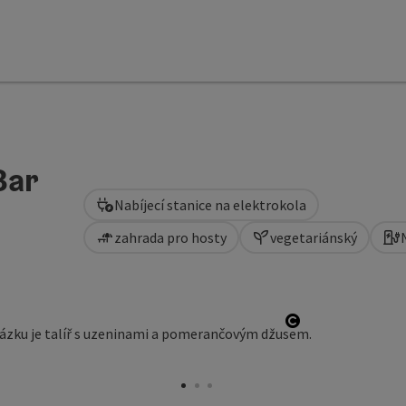
Bar
Nabíjecí stanice na elektrokola
zahrada pro hosty
vegetariánský
right
otevřít copyri