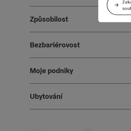
Zak
sou
Způsobilost
Bezbariérovost
Moje podniky
Ubytování