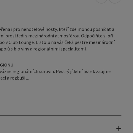
Otevřít v Map
Otevřít 
vřena i pro nehotelové hosty, kteří zde mohou posnídat a
rní prostředí s mezinárodní atmosférou. Odpočiňte si při
bo v Club Lounge. U stolu na vás čeká pestré mezinárodní
pojů s bio víny a regionálními specialitami.
EGIONU
vážně regionálních surovin. Pestrý jídelní lístek zaujme
i a rozbuší ...