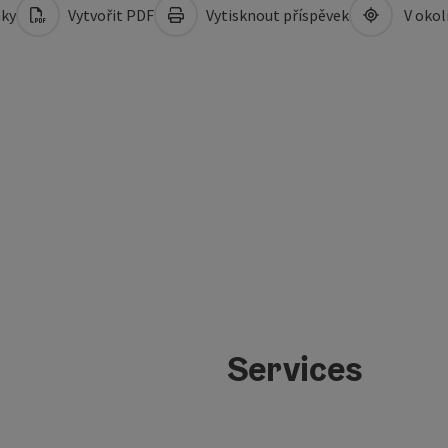
mky
Vytvořit PDF
Vytisknout příspěvek
V okol
Services