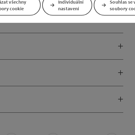
ázat všechny
Individuální
Souhlas se 
bory cookie
nastavení
soubory co