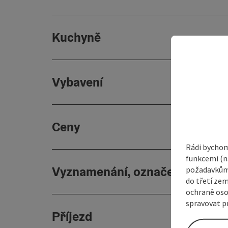
Kuchyně
Vybavení
Ceny
Rádi bychom
funkcemi (na
Vyznamenání, označení
požadavkům,
do třetí zem
ochraně oso
spravovat pr
Příjezd