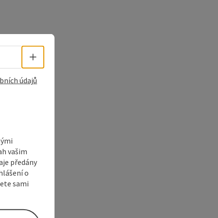
Volba jazyka - Otevřít menu
bních údajů
nými
sah vašim
aje předány
hlášení o
žete sami