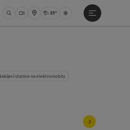
23°
Otevřít hlavní men
Aktuální počasí
Attersee,
Hledat
Webové
Mapa
Guide
Nabíjecí stanice na elektromobily
ght
nächstes Element