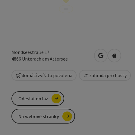
Mondseestraße 17
Otevřít v Mapá
Otevřít 
4866
Unterach am Attersee
domácí zvířata povolena
zahrada pro hosty
Odeslat dotaz
Na webové stránky