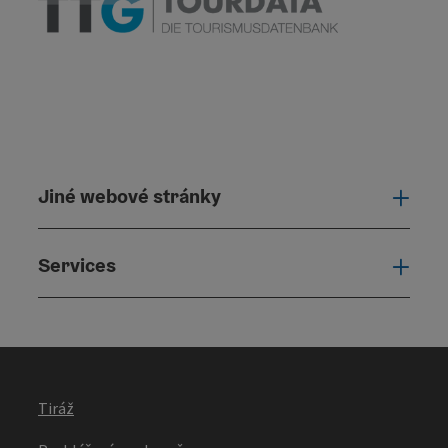
Jiné webové stránky
Jiné
Services
Serv
Tiráž