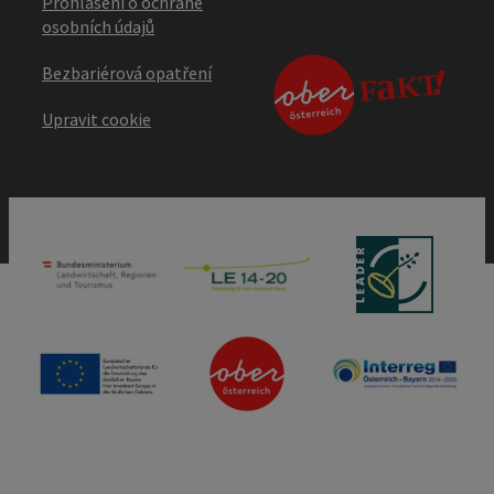
Prohlášení o ochraně
osobních údajů
Bezbariérová opatření
Upravit cookie