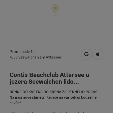
Promenade 1a
Otevřít v Map
Otevřít
4863
Seewalchen am Attersee
Contis Beachclub Attersee u
jezera Seewalchen lido...
DENNĚ OD KVĚTNA DO SRPNA
ZA PĚKNÉHO POČASÍ!
Na naší nové sluneční terase na vás čekají kouzelné
chvíle!