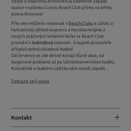
Užijte si báječnou atmosféru & nádherné západy
slunce v salónku Contis Beach Club přímo na břehu
jezera Attersee!
Přes den můžete relaxovat v
Beach Clubu
a užívat si
fantastický výhled na jezero a horskou krajinu z
nových plážových lehátek! Večer se Beach Club
promění v
koktejlový
salonek - k bujaré atmosféře
přispívá dobrá náladová hudba!
Od července se zde denně konají různé akce, od
burgerové podívané až po latinskoamerickou hudbu.
Kulinářské a hudební zážitky vám osladí západy ...
Zobrazit celý popis
Kontakt