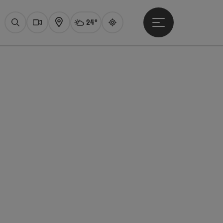
24°
Otevřít hlavní men
Aktuální počasí
Attersee,
Hledat
Webové
Mapa
Guide