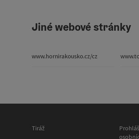
Jiné webové stránky
www.hornirakousko.cz/cz
www.to
Tiráž
Prohláš
osobníc