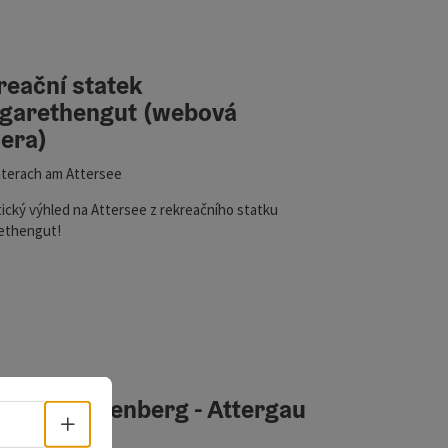
(webová kamera)
reační statek
garethengut (webová
era)
terach am Attersee
ický výhled na Attersee z rekreačního statku
ethengut!
cam Lichtenberg - Attergau
Volba jazyka - Otevřít menu
raß im Attergau