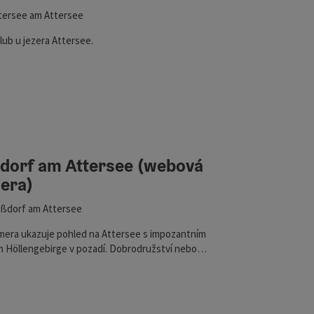
tersee am Attersee
lub u jezera Attersee.
ra)
dorf am Attersee (webová
era)
ßdorf am Attersee
era ukazuje pohled na Attersee s impozantním
 Höllengebirge v pozadí. Dobrodružství nebo
e, sportovní nebo odpočinkové - prázdninová
Attersee v Solné komoře vytváří
enutelné prázdninové okamžiky pro aktivní lidi i
 kteří hledají odpočinek.