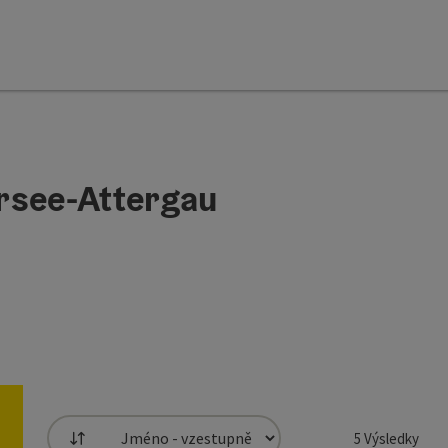
rsee-Attergau
5
Výsledky
Třídění