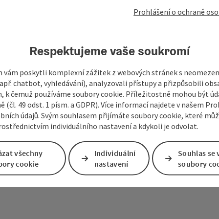
Prohlášení o ochraně oso
Skvělý 
Atterse
v Atte
to mod
Respektujeme vaše soukromí
vzniká 
Označit příspěvek
: Webcam Lichtenberg - Attergau
 vám poskytli komplexní zážitek z webových stránek s neomeze
př. chatbot, vyhledávání), analyzovali přístupy a přizpůsobili ob
 k čemuž používáme soubory cookie. Příležitostně mohou být úd
ě (čl. 49 odst. 1 písm. a GDPR). Více informací najdete v našem Pro
bních údajů. Svým souhlasem přijímáte soubory cookie, které mů
ostřednictvím individuálního nastavení a kdykoli je odvolat.
ázat všechny
Individuální
Souhlas se 
bory cookie
nastavení
soubory co