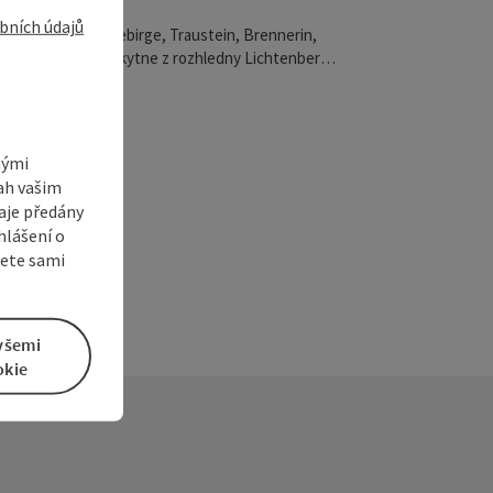
bních údajů
výhled na Höllengebirge, Traustein, Brennerin,
e atd. se vám naskytne z rozhledny Lichtenberg
rgau přímo na vašem domácím počítači. Umožňuje
erní webová kamera. Každých deset minut zde
nový panoramatický snímek ve vysokém rozlišení.
nými
sah vašim
aje předány
hlášení o
žete sami
všemi
okie