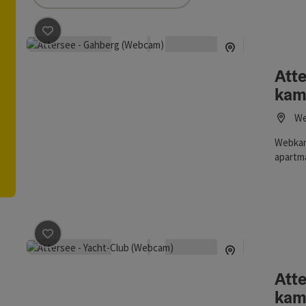
namů můžete využít filtry, jejichž pomocí upřesníte výběr. Změn
Označit příspěvek
: Attersee - Gahberg (webová kamera
Att
kam
We
Webkam
apartmá
Atterse
Označit příspěvek
: Attersee - Yacht-Club (Webová kame
Att
kam