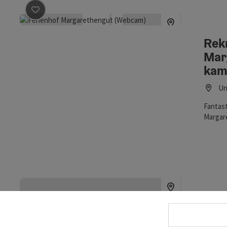
Označit příspěvek
: Rekreační statek Margarethengut 
Rek
Mar
kam
Un
Fantast
Margar
Web
St