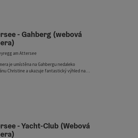
ou filtru můžete přímo aktualizovat výsledky v seznamu. Pouze u
)
ersee - Gahberg (webová
era)
yregg am Attersee
era je umístěna na Gahbergu nedaleko
nu Christine a ukazuje fantastický výhled na
e.
ra)
ersee - Yacht-Club (Webová
era)