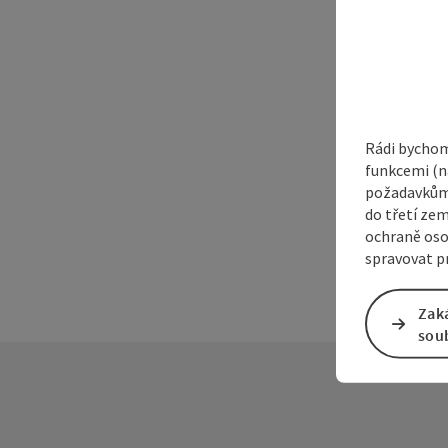
Rádi bychom
funkcemi (na
požadavkům,
do třetí zem
ochraně oso
spravovat pr
Zak
sou