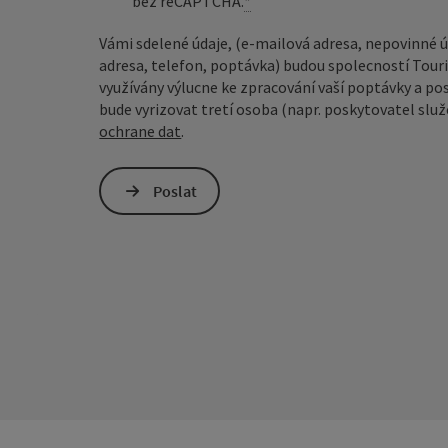
bez reCAPTCHA.
*
Vámi sdelené údaje, (e-mailová adresa, nepovinné úd
adresa, telefon, poptávka) budou spolecností Tou
využívány výlucne ke zpracování vaší poptávky a po
bude vyrizovat tretí osoba (napr. poskytovatel služe
ochrane dat
.
Poslat