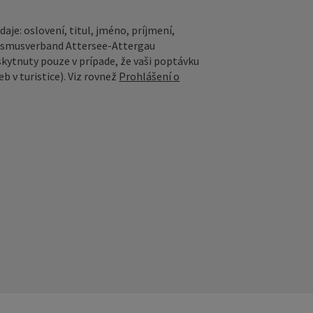
aje: oslovení, titul, jméno, príjmení,
rismusverband Attersee-Attergau
skytnuty pouze v prípade, že vaši poptávku
b v turistice). Viz rovnež
Prohlášení o