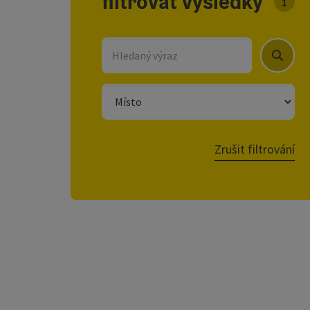
filtrovat výsledky
U sez
Hledaný výraz
Hledat
místo
Zrušit filtrování