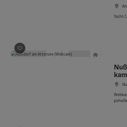
At
Yacht C
Označit příspěvek
: Nußdorf am Attersee (webová kame
Nuß
kam
Nu
Webkam
pohořím
relaxac
oblast 
nezapom
pro ty,