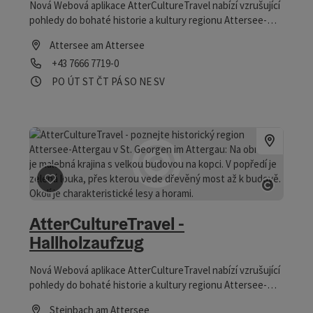
Nová Webová aplikace AtterCultureTravel nabízí vzrušující
pohledy do bohaté historie a kultury regionu Attersee-
Attergau. Přímo na místě se můžete pomocí QR kódů
Attersee am Attersee
ponořit do historických verzí míst a zažít tak digitální cestu
telefon
+43 7666 7719-0
časem. Téma historické lodní dopravy Attersee můžete
zažít v Attersee am Attersee a ve všech etapách
Otevírací doba
Otevřeno v pondělí
Otevřeno v úterý
Otevřeno ve středu
Otevřeno ve čtvrtek
Otevřeno v pátek
Otevřeno v sobotu
Otevřeno v neděli
Otevřeno o svátcích
PO
ÚT
ST
ČT
PÁ
SO
NE
SV
vyloďování lodní dopravy Attersee. Přímo na místě se
můžete ponořit do historických verzí míst a zažít tak
digitální cestu časem.
Označit příspěvek
: AtterCultureTravel - Hallholzaufzu
otevřít
AtterCultureTravel -
Hallholzaufzug
Nová Webová aplikace AtterCultureTravel nabízí vzrušující
pohledy do bohaté historie a kultury regionu Attersee-
Attergau. Přímo na místě se můžete pomocí QR kódů
Steinbach am Attersee