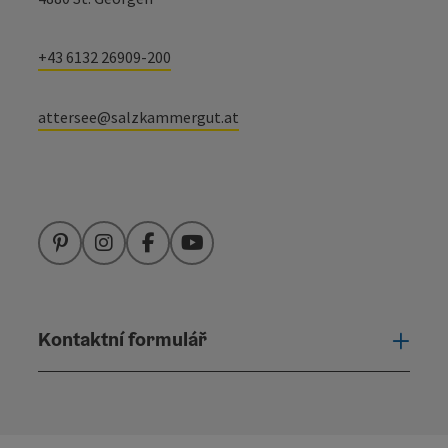
+43 6132 26909-200
attersee@salzkammergut.at
Pinterest
Instagram
Facebook
YouTube
Kontaktní formulář
Otevř