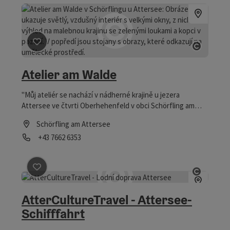
Označit příspěvek
: Atelier am Walde
otevřít
Atelier am Walde
"Můj ateliér se nachází v nádherné krajině u jezera
Attersee ve čtvrti Oberhehenfeld v obci Schörfling am
Attersee."
Schörfling am Attersee
telefon
+43 7662 6353
Otevírací doba
Označit příspěvek
: AtterCultureTravel - Attersee-Schif
otevřít
AtterCultureTravel - Attersee-
Schifffahrt