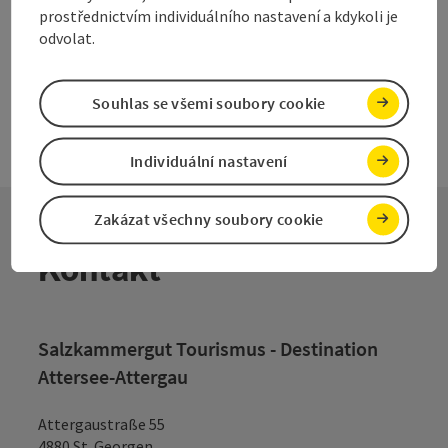
na další stranu
na př
1
…
7
prostřednictvím individuálního nastavení a kdykoli je
odvolat.
Souhlas se všemi soubory cookie
Individuální nastavení
Zakázat všechny soubory cookie
Kontakt
Salzkammergut Tourismus - Destination
Attersee-Attergau
Attergaustraße 55
4880 St. Georgen