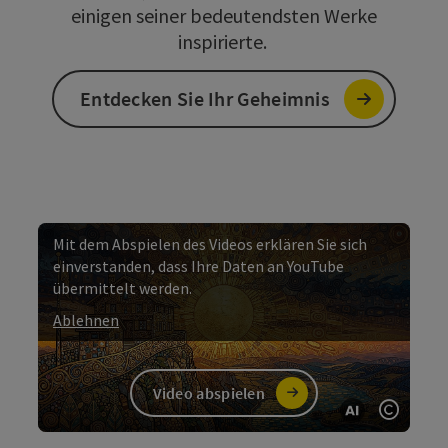
einigen seiner bedeutendsten Werke
inspirierte.
Entdecken Sie Ihr Geheimnis
Mit dem Abspielen des Videos erklären Sie sich
einverstanden, dass Ihre Daten an YouTube
übermittelt werden.
Ablehnen
Video abspielen
KI gener
Copyri
Video