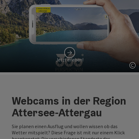
Jetzt erleben!
Co
Webcams in der Region
Attersee-Attergau
Sie planen einen Ausflug und wollen wissen ob das
Wetter mitspielt? Diese Frage ist mit nur einem Klick
beantwortet: Die verschiedenen Standorte der