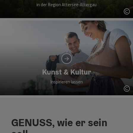
in der Region Attersee-Attergau
Co
Kunst & Kultur
Inspirieren lassen
Co
GENUSS, wie er sein