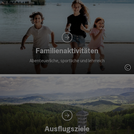
Familienaktivitäten
Abenteuerliche, sportliche und lehrreich
Co
Ausflugsziele