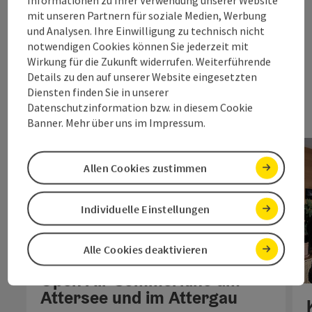
Alle Veranstaltungen
mit unseren Partnern für soziale Medien, Werbung
und Analysen. Ihre Einwilligung zu technisch nicht
notwendigen Cookies können Sie jederzeit mit
nächs
Wirkung für die Zukunft widerrufen. Weiterführende
Details zu den auf unserer Website eingesetzten
Diensten finden Sie in unserer
Datenschutzinformation bzw. in diesem Cookie
Banner. Mehr über uns im Impressum.
Allen Cookies zustimmen
Individuelle Einstellungen
Alle Cookies deaktivieren
Copyri
Open Air Sommerkino am
Attersee und im Attergau