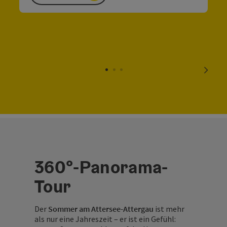
nächs
360°-Panorama-
Tour
Der
Sommer am Attersee-Attergau
ist mehr
als nur eine Jahreszeit – er ist ein Gefühl: