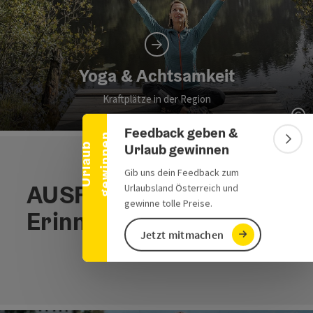
Banner einklappen
Yoga & Achtsamkeit
Kraftplätze in der Region
Co
Feedback geben &
n
Bann
Urlaub gewinnen
U
r
l
a
u
b
g
e
w
i
n
n
e
Gib uns dein Feedback zum
AUSFLUGSZIELE, die
Urlaubsland Österreich und
gewinne tolle Preise.
Erinnerungen schaffen
Jetzt mitmachen