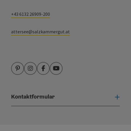
+43 6132 26909-200
attersee@salzkammergut.at
Pinterest
Instagram
Facebook
YouTube
Kontaktformular
Konta