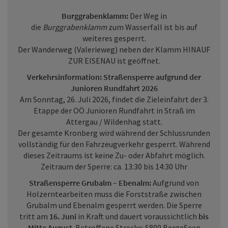
Burggrabenklamm:
Der Weg in
die
Burggrabenklamm
zum Wasserfall ist bis auf
weiteres gesperrt.
Der Wanderweg (Valerieweg) neben der Klamm HINAUF
ZUR EISENAU ist geöffnet.
Verkehrsinformation: Straßensperre aufgrund der
Junioren Rundfahrt 2026
Am Sonntag, 26. Juli 2026, findet die Zieleinfahrt der 3.
Etappe der OÖ Junioren Rundfahrt in Straß im
Attergau / Wildenhag statt.
Der gesamte Kronberg wird während der Schlussrunden
vollständig für den Fahrzeugverkehr gesperrt. Während
dieses Zeitraums ist keine Zu- oder Abfahrt möglich.
Zeitraum der Sperre: ca. 13:30 bis 14:30 Uhr
Straßensperre Grubalm – Ebenalm:
Aufgrund von
Holzerntearbeiten muss die Forststraße zwischen
Grubalm und Ebenalm gesperrt werden. Die Sperre
tritt am
16. Juni
in Kraft und dauert voraussichtlich
bis
Mitte August
. Betroffene Strecke: S800 BergeSeen