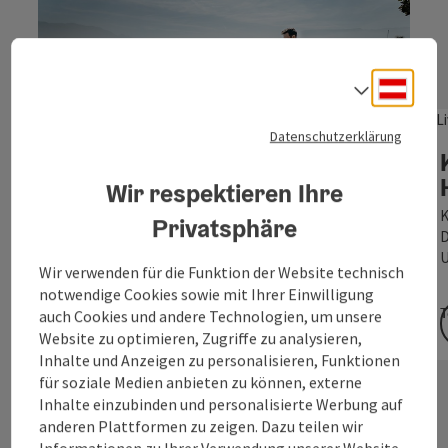
Deuts
Sprach
Datenschutzerklärung
Copyri
Wohin soll´s gehen?
Wir respektieren Ihre
EVENTKALENDER
K
Privatsphäre
D
Mit unserem Eventkalender finden Sie die
U
besten Veranstaltungen in der Region Attersee-
Wir verwenden für die Funktion der Website technisch
Attergau auf einen Blick.
notwendige Cookies sowie mit Ihrer Einwilligung
T
auch Cookies und andere Technologien, um unsere
Website zu optimieren, Zugriffe zu analysieren,
Inhalte und Anzeigen zu personalisieren, Funktionen
für soziale Medien anbieten zu können, externe
Inhalte einzubinden und personalisierte Werbung auf
anderen Plattformen zu zeigen. Dazu teilen wir
Informationen zu Ihrer Verwendung unserer Website