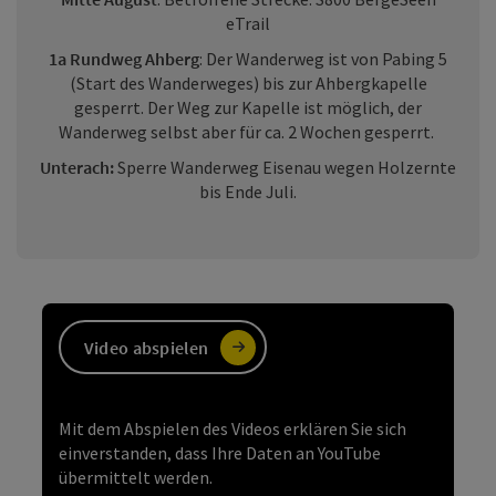
eTrail
1a Rundweg Ahberg
: Der Wanderweg ist von Pabing 5
(Start des Wanderweges) bis zur Ahbergkapelle
gesperrt. Der Weg zur Kapelle ist möglich, der
Wanderweg selbst aber für ca. 2 Wochen gesperrt.
Unterach:
Sperre Wanderweg Eisenau wegen Holzernte
bis Ende Juli.
https://youtu.be/Kqs6W62f1P4
Beschreibung
Video abspielen
Mit dem Abspielen des Videos erklären Sie sich
einverstanden, dass Ihre Daten an YouTube
übermittelt werden.