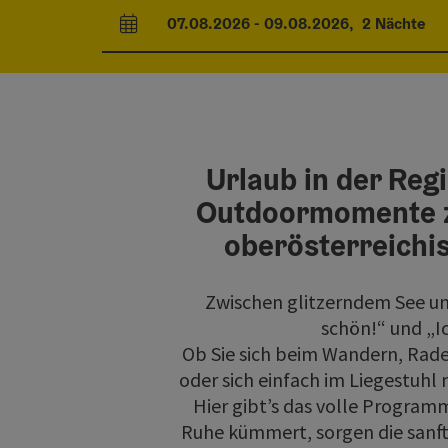
07.08.2026
-
09.08.2026
,
2
Nächte
An- und Abreisefelder
Urlaub in der Reg
Outdoormomente z
oberösterreich
Zwischen glitzerndem See un
schön!“ und „Ic
Ob Sie sich beim Wandern, Rad
oder sich einfach im Liegestuhl
Hier gibt’s das volle Program
Ruhe kümmert, sorgen die sanft