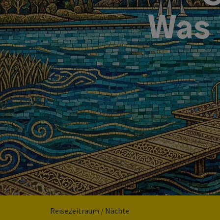
Was 
Reisezeitraum / Nächte