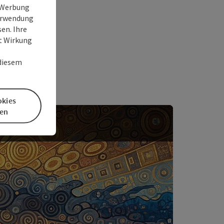
ierte.
e Werbung
Verwendung
en. Ihre
it Wirkung
 diesem
okies
en