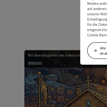
Gusta
Medien anbi
auf anderen
unserer Web
Einwilligun
für die Zuku
eingesetzte
Cookie Bann
Alle
deak
Mit dem Abspielen des Videos erklären Sie sich 
Ablehnen