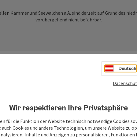
ellen Kammer und Seewalchen a.A. sind derzeit auf Grund des nie
vorübergehend nicht befahrbar.
Deutsch
Datenschut
kammergut - Was ist DEIN Gehei
Wir respektieren Ihre Privatsphäre
nste Gemälde der Welt kein Museum braucht? Zwisch
efühl, das die Zeit vergessen lässt. Das Salzkammergut 
en für die Funktion der Website technisch notwendige Cookies sow
en Lärm der Welt. Entdecken Sie den Rhythmus einer R
g auch Cookies und andere Technologien, um unsere Website zu op
lätzen und einer lebendigen Kulturlandschaft – jener 
analysieren, Inhalte und Anzeigen zu personalisieren, Funktionen f