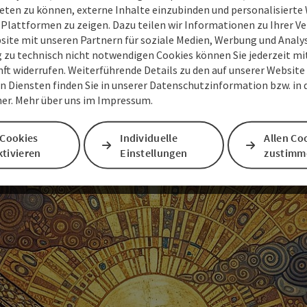
v Klimt zu einigen seiner bedeutendsten Werke inspir
eten zu können, externe Inhalte einzubinden und personalisiert
 Plattformen zu zeigen. Dazu teilen wir Informationen zu Ihrer 
site mit unseren Partnern für soziale Medien, Werbung und Analys
Entdecken Sie Ihr Geheimnis
g zu technisch nicht notwendigen Cookies können Sie jederzeit m
nft widerrufen. Weiterführende Details zu den auf unserer Website
n Diensten finden Sie in unserer Datenschutzinformation bzw. in
er. Mehr über uns im Impressum.
 Cookies
Individuelle
Allen Co
tivieren
Einstellungen
zustimm
einverstanden, dass Ihre Daten an YouTube übermittelt werden.