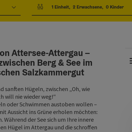
1
Einheit
,
2
Erwachsene
,
0
Kinder
Einheitenanzahl und Personenfelder
ion Attersee-Attergau –
wischen Berg & See im
ischen Salzkammergut
d sanften Hügeln, zwischen „Oh, wie
h will nie wieder weg!“
eln oder Schwimmen austoben wollen –
 mit Aussicht ins Grüne erholen möchten:
m. Während der See sich um Ihre innere
en Hügel im Attergau und die schroffen