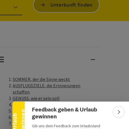
Unterkunft finden
SOMMER, der die Sinne weckt
Banner einklappen
AUSFLUGSZIELE, die Erinnerungen
schaffen
GENUSS, wie er sein soll
Veranstaltungskalender & Top Themen
Feedback geben & Urlaub
Reiseangebote, Pauschalen & Specials
n
Bann
gewinnen
U
r
l
a
u
b
g
e
w
i
n
n
e
360°-Panorama-Tour
Webcams in der Region Attersee-
Gib uns dein Feedback zum Urlaubsland