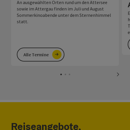
An ausgewählten Orten rund um den Attersee
sowie im Attergau finden im Juli und August
E
Sommerkinoabende unter dem Sternenhimmel
h
statt.
T
e
Alle Termine
nächs
Reiseangebote,