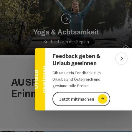
Banner einklappen
Yoga & Achtsamkeit
Kraftplätze in der Region
Co
Feedback geben &
Bann
Urlaub gewinnen
n
U
r
l
a
u
b
g
e
w
i
n
n
e
Gib uns dein Feedback zum
AUSFLUGSZIELE, die
Urlaubsland Österreich und
gewinne tolle Preise.
Erinnerungen schaffen
Jetzt mitmachen