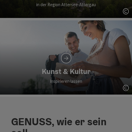
in der Region Attersee-Attergau
Co
Kunst & Kultur
Inspirieren lassen
Co
GENUSS, wie er sein