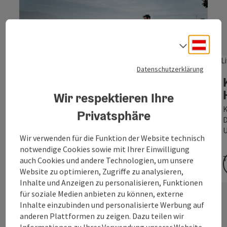
Deuts
Sprach
Datenschutzerklärung
Copyri
Wohin soll´s gehen?
Wir respektieren Ihre
EVENTKALENDER
K
Privatsphäre
D
Mit unserem Eventkalender finden Sie die
U
besten Veranstaltungen in der Region Attersee-
Wir verwenden für die Funktion der Website technisch
Attergau auf einen Blick.
notwendige Cookies sowie mit Ihrer Einwilligung
T
auch Cookies und andere Technologien, um unsere
Website zu optimieren, Zugriffe zu analysieren,
Inhalte und Anzeigen zu personalisieren, Funktionen
für soziale Medien anbieten zu können, externe
Inhalte einzubinden und personalisierte Werbung auf
anderen Plattformen zu zeigen. Dazu teilen wir
Informationen zu Ihrer Verwendung unserer Website