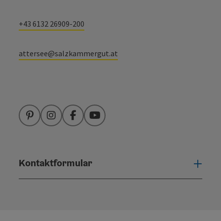
+43 6132 26909-200
attersee@salzkammergut.at
Pinterest
Instagram
Facebook
YouTube
Kontaktformular
Konta