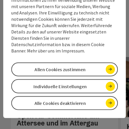
Alle Veranstaltungen
mit unseren Partnern für soziale Medien, Werbung
und Analysen. Ihre Einwilligung zu technisch nicht
notwendigen Cookies können Sie jederzeit mit
nächs
Wirkung für die Zukunft widerrufen. Weiterführende
Details zu den auf unserer Website eingesetzten
Diensten finden Sie in unserer
Datenschutzinformation bzw. in diesem Cookie
Banner. Mehr über uns im Impressum.
Allen Cookies zustimmen
Individuelle Einstellungen
Alle Cookies deaktivieren
Copyri
Open Air Sommerkino am
Attersee und im Attergau