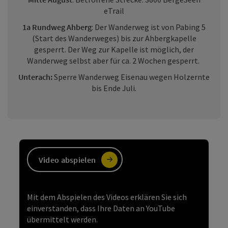
eTrail
1a Rundweg Ahberg
: Der Wanderweg ist von Pabing 5
(Start des Wanderweges) bis zur Ahbergkapelle
gesperrt. Der Weg zur Kapelle ist möglich, der
Wanderweg selbst aber für ca. 2 Wochen gesperrt.
Unterach:
Sperre Wanderweg Eisenau wegen Holzernte
bis Ende Juli.
https://youtu.be/Kqs6W62f1P4
Beschreibung
Video abspielen
Mit dem Abspielen des Videos erklären Sie sich
einverstanden, dass Ihre Daten an YouTube
übermittelt werden.