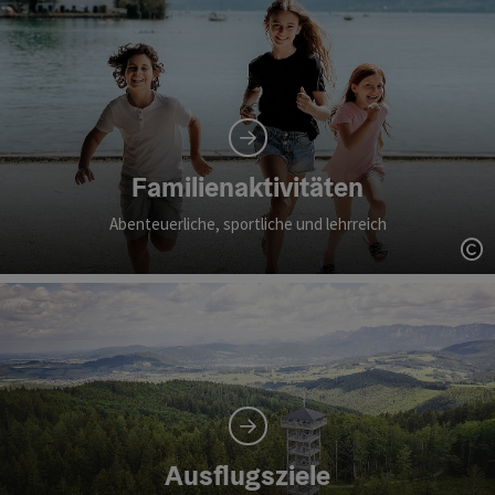
Familienaktivitäten
Abenteuerliche, sportliche und lehrreich
Co
Ausflugsziele