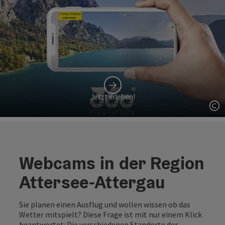
Jetzt erleben!
Co
Webcams in der Region
Attersee-Attergau
Sie planen einen Ausflug und wollen wissen ob das
Wetter mitspielt? Diese Frage ist mit nur einem Klick
beantwortet: Die verschiedenen Standorte der