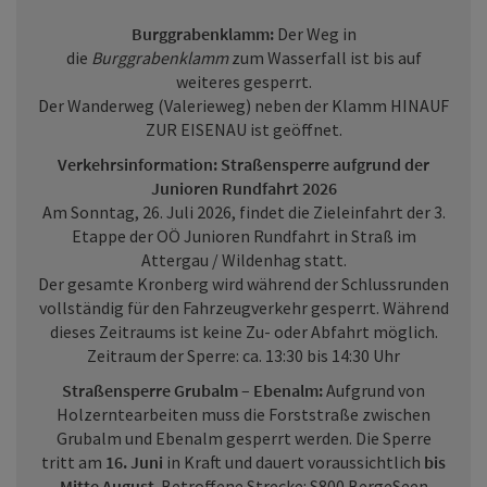
Burggrabenklamm:
Der Weg in
die
Burggrabenklamm
zum Wasserfall ist bis auf
weiteres gesperrt.
Der Wanderweg (Valerieweg) neben der Klamm HINAUF
ZUR EISENAU ist geöffnet.
Verkehrsinformation: Straßensperre aufgrund der
Junioren Rundfahrt 2026
Am Sonntag, 26. Juli 2026, findet die Zieleinfahrt der 3.
Etappe der OÖ Junioren Rundfahrt in Straß im
Attergau / Wildenhag statt.
Der gesamte Kronberg wird während der Schlussrunden
vollständig für den Fahrzeugverkehr gesperrt. Während
dieses Zeitraums ist keine Zu- oder Abfahrt möglich.
Zeitraum der Sperre: ca. 13:30 bis 14:30 Uhr
Straßensperre Grubalm – Ebenalm:
Aufgrund von
Holzerntearbeiten muss die Forststraße zwischen
Grubalm und Ebenalm gesperrt werden. Die Sperre
tritt am
16. Juni
in Kraft und dauert voraussichtlich
bis
Mitte August
. Betroffene Strecke: S800 BergeSeen