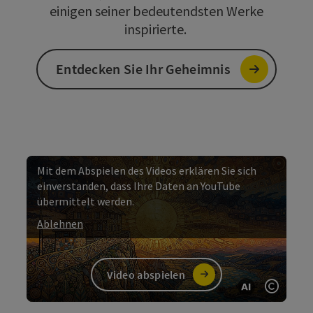
einigen seiner bedeutendsten Werke
inspirierte.
Entdecken Sie Ihr Geheimnis
Mit dem Abspielen des Videos erklären Sie sich
einverstanden, dass Ihre Daten an YouTube
übermittelt werden.
Ablehnen
Video abspielen
KI gener
Copyri
Video