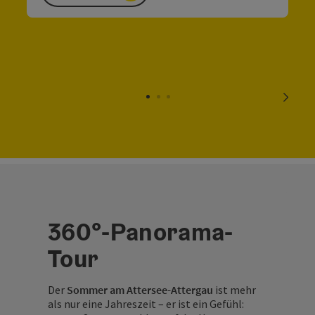
nächs
360°-Panorama-
Tour
Der
Sommer am Attersee-Attergau
ist mehr
als nur eine Jahreszeit – er ist ein Gefühl: